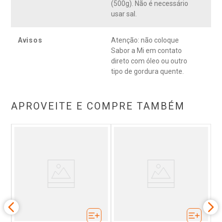
(500g). Não é necessário
usar sal.
Avisos
Atenção: não coloque
Sabor a Mi em contato
direto com óleo ou outro
tipo de gordura quente.
APROVEITE E COMPRE TAMBÉM
T
ixa
Al