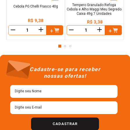
Tempero Granulado Refoga
Cebola Pó Chelli Frasco 40g
Cebola e Alho Maggi Meu Segredo
Caixa 49g 7 Unidades
R$
9
,
38
R$
3
,
38
＋
＋
－
－
Cadastre-se para receber
nossas ofertas!
CADASTRAR