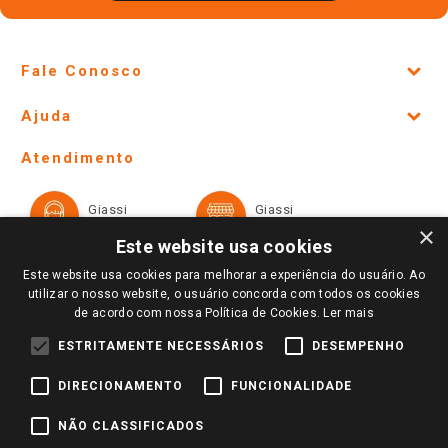
Fale Conosco
Site Institucional
Ajuda
Lojas Físicas e Horários
Telefones e horários das lojas físicas
Ofertas
Atendimento
Política de Privacidade e Termos de Uso
Cartão Giassi
Formas de Pagamento
Giassi
Giassi
Televendas
Políticas de entrega
Vendas Online
Ouvidoria
×
Amigo Giassi
Este website usa cookies
Trocas e Devoluções
Notícias
Este website usa cookies para melhorar a experiência do usuário. Ao
Perguntas frequentes
utilizar o nosso website, o usuário concorda com todos os cookies
Redes Sociais
de acordo com nossa Política de Cookies.
Ler mais
Trabalhe Conosco
ESTRITAMENTE NECESSÁRIOS
DESEMPENHO
Identidade Visual
DIRECIONAMENTO
FUNCIONALIDADE
Pagamento e Segurança
NÃO CLASSIFICADOS