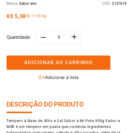
:
Sabor ami
2157675
R$ 5,38
R$ 17,93/kg
＋
Quantidade
－
ADICIONAR AO CARRINHO
DESCRIÇÃO DO PRODUTO
Tempero à Base de Alho e Sal Sabor a Mi Pote 300g Sabor a
Mi® é um tempero em pasta que combina ingredientes
balanceados com umami, cebola e alho picados, além de já