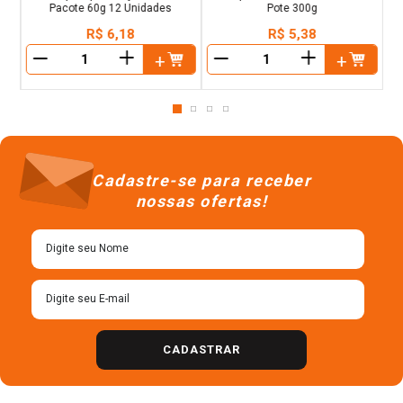
Pacote 60g 12 Unidades
Pote 300g
R$
6
,
18
R$
5
,
38
＋
＋
－
－
Cadastre-se para receber
nossas ofertas!
CADASTRAR