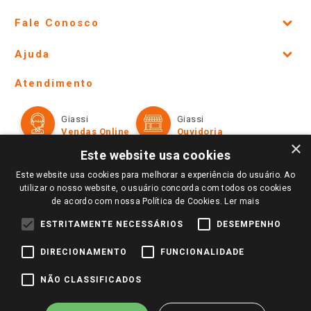
Fale Conosco
Site Institucional
Ajuda
Lojas Físicas e Horários
Telefones e horários das lojas físicas
Ofertas
Atendimento
Política de Privacidade e Termos de Uso
Cartão Giassi
Formas de Pagamento
Giassi
Giassi
Televendas
Políticas de entrega
Vendas Online
Ouvidoria
Amigo Giassi
×
Trocas e Devoluções
Este website usa cookies
Notícias
Este website usa cookies para melhorar a experiência do usuário. Ao
Perguntas frequentes
Redes Sociais
utilizar o nosso website, o usuário concorda com todos os cookies
Trabalhe Conosco
de acordo com nossa Política de Cookies.
Ler mais
Identidade Visual
ESTRITAMENTE NECESSÁRIOS
DESEMPENHO
DIRECIONAMENTO
FUNCIONALIDADE
Pagamento e Segurança
NÃO CLASSIFICADOS