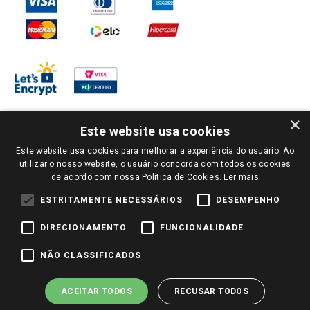
×
Este website usa cookies
Este website usa cookies para melhorar a experiência do usuário. Ao
PARA VER OS PREÇOS DA SUA REGIÃO, FAÇA LOGIN E SELECIONE A LOJA DE
utilizar o nosso website, o usuário concorda com todos os cookies
SUA PREFERÊNCIA. SOMENTE APÓS O LOGIN, OS PREÇOS DA SUA REGIÃO OU
de acordo com nossa Política de Cookies.
Ler mais
LOJA SERÃO CARREGADOS.
TODOS OS PREÇOS E CONDIÇÕES COMERCIAIS DESTE SITE SÃO VÁLIDOS APENAS
ESTRITAMENTE NECESSÁRIOS
DESEMPENHO
PARA COMPRAS REALIZADAS NO GIASSI.COM.BR E NA LOJA SELECIONADA
APÓS O LOGIN, E NÃO NECESSARIAMENTE SE APLICAM ÀS LOJAS FÍSICAS. OS
DIRECIONAMENTO
FUNCIONALIDADE
PREÇOS PARA AS VENDAS ONLINE DIVULGADOS NO SITE PREVALECEM ANTE
OS DEMAIS EVENTUALMENTE ANUNCIADOS EM OUTROS MEIOS DE
COMUNICAÇÃO E SITES DE BUSCAS.
NÃO CLASSIFICADOS
2022 COPYRIGHT - GIASSI SUPERMERCADOS. TODOS OS DIREITOS RESERVADOS.
ACEITAR TODOS
RECUSAR TODOS