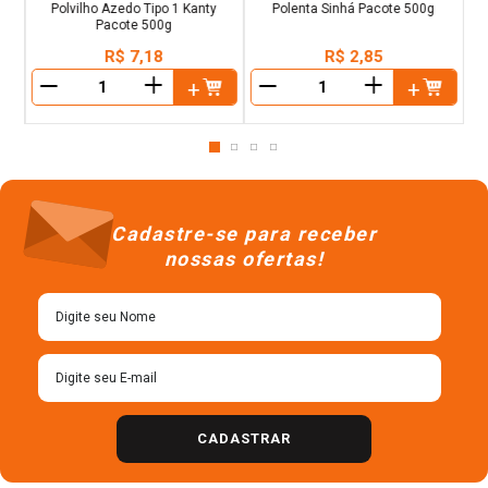
Polvilho Azedo Tipo 1 Kanty
Polenta Sinhá Pacote 500g
Pacote 500g
R$
7
,
18
R$
2
,
85
＋
＋
－
－
Cadastre-se para receber
nossas ofertas!
CADASTRAR