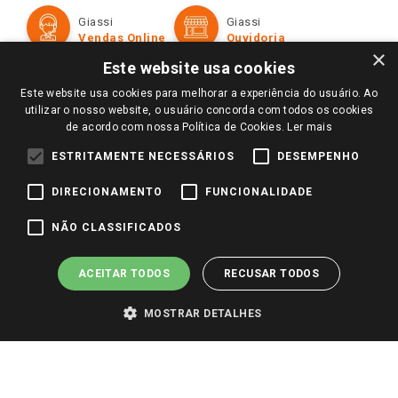
Formas de Pagamento
Giassi
Giassi
Televendas
Políticas de entrega
Vendas Online
Ouvidoria
Amigo Giassi
×
Trocas e Devoluções
Este website usa cookies
Notícias
Este website usa cookies para melhorar a experiência do usuário. Ao
Perguntas frequentes
Redes Sociais
utilizar o nosso website, o usuário concorda com todos os cookies
Trabalhe Conosco
de acordo com nossa Política de Cookies.
Ler mais
Identidade Visual
ESTRITAMENTE NECESSÁRIOS
DESEMPENHO
DIRECIONAMENTO
FUNCIONALIDADE
Pagamento e Segurança
NÃO CLASSIFICADOS
ACEITAR TODOS
RECUSAR TODOS
MOSTRAR DETALHES