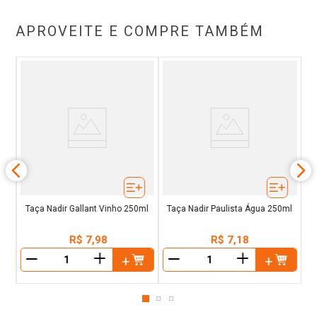
APROVEITE E COMPRE TAMBÉM
Taça Nadir Gallant Vinho 250ml
Taça Nadir Paulista Água 250ml
R$
7
,
98
R$
7
,
18
＋
＋
－
－