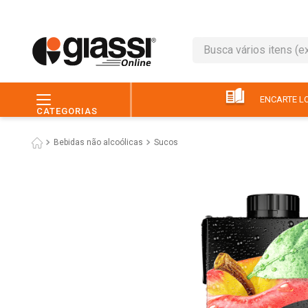
Busca vários itens (ex.: 
TERMOS MAIS BUSC
1
º
leite
ENCARTE LO
CATEGORIAS
2
º
café
Bebidas não alcoólicas
Sucos
3
º
queijo
4
º
papel higiênico
5
º
chocolate
6
º
pão
7
º
macarrão
8
º
iogurte
9
º
ovo