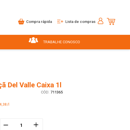
Compra rápida
Lista de compras
TRABALHE CONOSCO
 Del Valle Caixa 1l
:
711365
4,38/l
＋
－