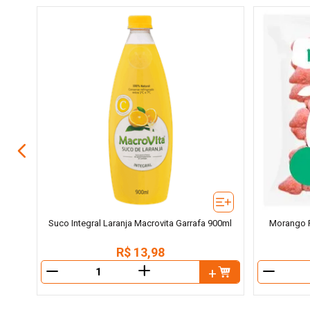
arrafa
Suco Integral Laranja Macrovita Garrafa 900ml
Morango P
R$
13
,
98
＋
－
－