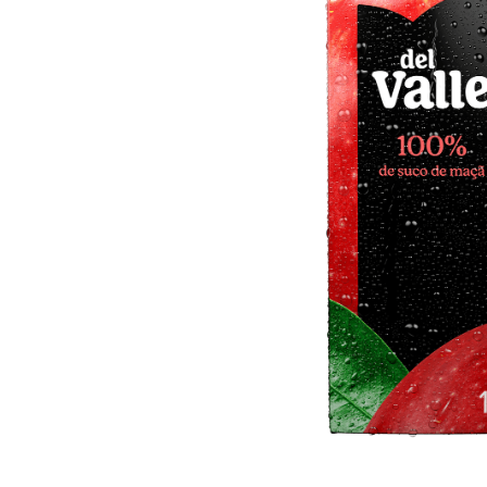
10
º
arroz