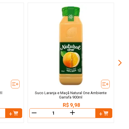
1l
Suco Laranja e Maçã Natural One Ambiente
Garrafa 900ml
R$
9
,
98
＋
－
－