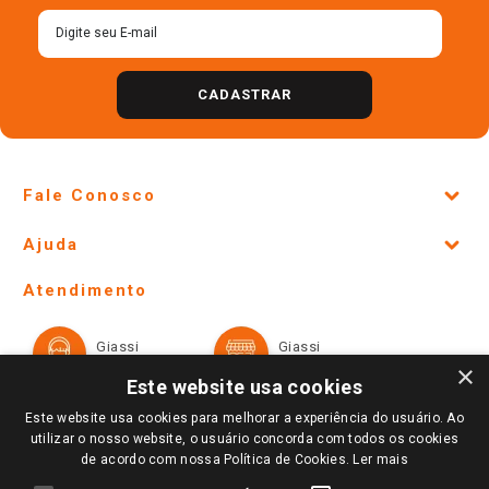
CADASTRAR
Fale Conosco
Site Institucional
Ajuda
Lojas Físicas e Horários
Telefones e horários das lojas físicas
Ofertas
Atendimento
Política de Privacidade e Termos de Uso
Cartão Giassi
Formas de Pagamento
Giassi
Giassi
Televendas
Políticas de entrega
Vendas Online
Ouvidoria
×
Amigo Giassi
Este website usa cookies
Trocas e Devoluções
Notícias
Este website usa cookies para melhorar a experiência do usuário. Ao
Perguntas frequentes
utilizar o nosso website, o usuário concorda com todos os cookies
Redes Sociais
de acordo com nossa Política de Cookies.
Ler mais
Trabalhe Conosco