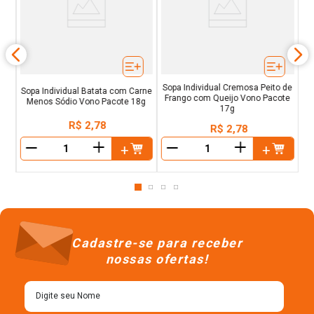
So
Sopa Individual Cremosa Peito de
Sopa Individual Batata com Carne
Frango com Queijo Vono Pacote
Menos Sódio Vono Pacote 18g
17g
R$
2
,
78
R$
2
,
78
＋
＋
－
－
Cadastre-se para receber
nossas ofertas!