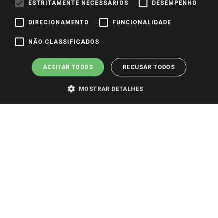
ESTRITAMENTE NECESSÁRIOS
DESEMPENHO
Identidade Visual
DIRECIONAMENTO
FUNCIONALIDADE
Pagamento e Segurança
NÃO CLASSIFICADOS
ACEITAR TODOS
RECUSAR TODOS
MOSTRAR DETALHES
PARA VER OS PREÇOS DA SUA REGIÃO, FAÇA LOGIN E SELECIONE A LOJA DE
SUA PREFERÊNCIA. SOMENTE APÓS O LOGIN, OS PREÇOS DA SUA REGIÃO OU
LOJA SERÃO CARREGADOS.
TODOS OS PREÇOS E CONDIÇÕES COMERCIAIS DESTE SITE SÃO VÁLIDOS APENAS
PARA COMPRAS REALIZADAS NO GIASSI.COM.BR E NA LOJA SELECIONADA
APÓS O LOGIN, E NÃO NECESSARIAMENTE SE APLICAM ÀS LOJAS FÍSICAS. OS