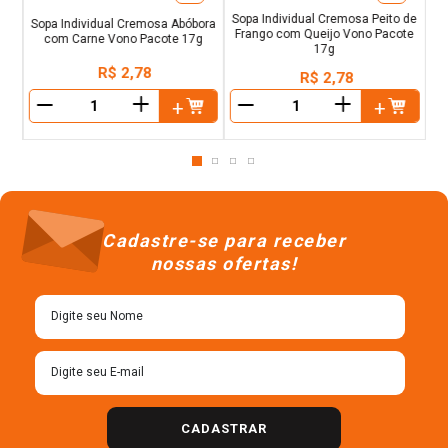
Sopa Individual Cremosa Peito de
Sopa Individual Cremosa Abóbora
Frango com Queijo Vono Pacote
com Carne Vono Pacote 17g
17g
R$
2
,
78
R$
2
,
78
＋
＋
－
－
Cadastre-se para receber
nossas ofertas!
CADASTRAR