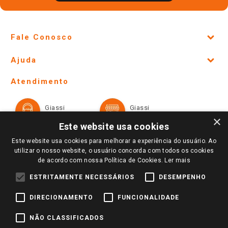
Fale Conosco
Site Institucional
Ajuda
Lojas Físicas e Horários
Telefones e horários das lojas físicas
Ofertas
Atendimento
Política de Privacidade e Termos de Uso
Cartão Giassi
Formas de Pagamento
Giassi
Giassi
Televendas
Políticas de entrega
Vendas Online
Ouvidoria
×
Amigo Giassi
Este website usa cookies
Trocas e Devoluções
Notícias
Este website usa cookies para melhorar a experiência do usuário. Ao
Perguntas frequentes
utilizar o nosso website, o usuário concorda com todos os cookies
Redes Sociais
de acordo com nossa Política de Cookies.
Ler mais
Trabalhe Conosco
ESTRITAMENTE NECESSÁRIOS
DESEMPENHO
Identidade Visual
DIRECIONAMENTO
FUNCIONALIDADE
Pagamento e Segurança
NÃO CLASSIFICADOS