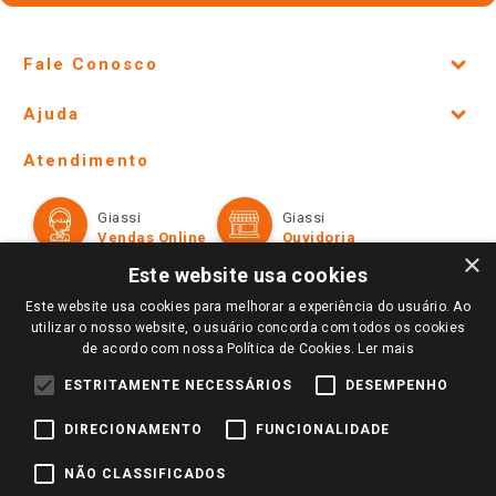
Fale Conosco
Site Institucional
Ajuda
Lojas Físicas e Horários
Telefones e horários das lojas físicas
Ofertas
Atendimento
Política de Privacidade e Termos de Uso
Cartão Giassi
Formas de Pagamento
Giassi
Giassi
Televendas
Políticas de entrega
Vendas Online
Ouvidoria
Amigo Giassi
×
Trocas e Devoluções
Este website usa cookies
Notícias
Este website usa cookies para melhorar a experiência do usuário. Ao
Perguntas frequentes
Redes Sociais
utilizar o nosso website, o usuário concorda com todos os cookies
Trabalhe Conosco
de acordo com nossa Política de Cookies.
Ler mais
Identidade Visual
ESTRITAMENTE NECESSÁRIOS
DESEMPENHO
DIRECIONAMENTO
FUNCIONALIDADE
Pagamento e Segurança
NÃO CLASSIFICADOS