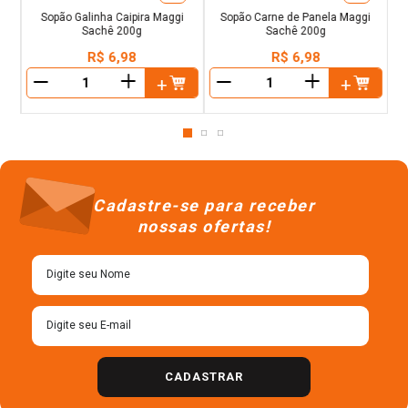
Sopão Galinha Caipira Maggi
Sopão Carne de Panela Maggi
Sachê 200g
Sachê 200g
R$
6
,
98
R$
6
,
98
＋
＋
－
－
Cadastre-se para receber
nossas ofertas!
CADASTRAR