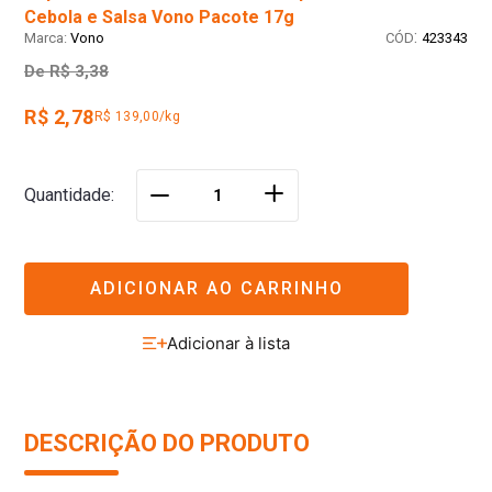
Cebola e Salsa Vono Pacote 17g
:
Vono
423343
De
R$ 3,38
R$ 2,78
R$ 139,00/kg
＋
Quantidade
－
ADICIONAR AO CARRINHO
DESCRIÇÃO DO PRODUTO