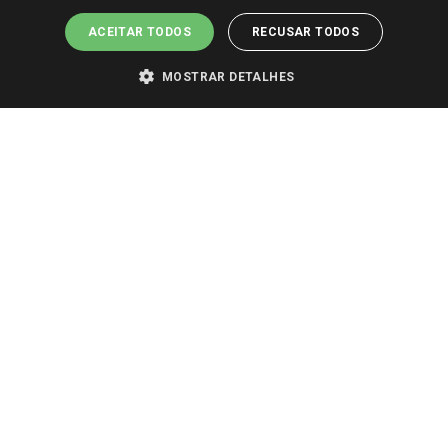
ACEITAR TODOS
RECUSAR TODOS
MOSTRAR DETALHES
PARA VER OS PREÇOS DA SUA REGIÃO, FAÇA LOGIN E SELECIONE A LOJA DE
SUA PREFERÊNCIA. SOMENTE APÓS O LOGIN, OS PREÇOS DA SUA REGIÃO OU
LOJA SERÃO CARREGADOS.
TODOS OS PREÇOS E CONDIÇÕES COMERCIAIS DESTE SITE SÃO VÁLIDOS APENAS
PARA COMPRAS REALIZADAS NO GIASSI.COM.BR E NA LOJA SELECIONADA
APÓS O LOGIN, E NÃO NECESSARIAMENTE SE APLICAM ÀS LOJAS FÍSICAS. OS
PREÇOS PARA AS VENDAS ONLINE DIVULGADOS NO SITE PREVALECEM ANTE
OS DEMAIS EVENTUALMENTE ANUNCIADOS EM OUTROS MEIOS DE
COMUNICAÇÃO E SITES DE BUSCAS.
2022 COPYRIGHT - GIASSI SUPERMERCADOS. TODOS OS DIREITOS RESERVADOS.