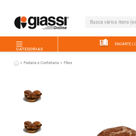
Busca vários itens (ex.: 
TERMOS MAIS BUSC
1
º
leite
ENCARTE LO
CATEGORIAS
2
º
café
Padaria e Confeitaria
Pães
3
º
queijo
4
º
papel higiênico
5
º
chocolate
6
º
pão
7
º
macarrão
8
º
iogurte
9
º
ovo