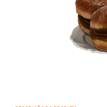
10
º
arroz