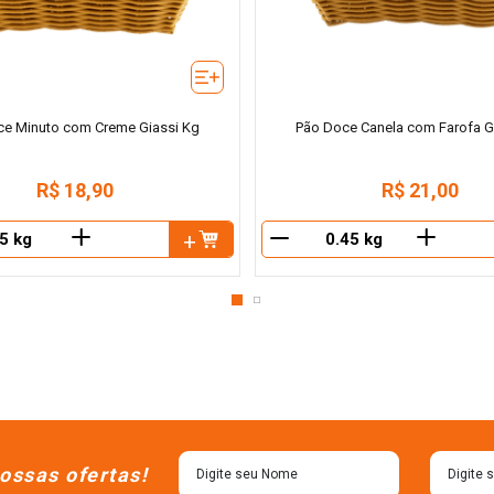
e Minuto com Creme Giassi Kg
Pão Doce Canela com Farofa G
R$
18
,
90
R$
21
,
00
＋
＋
－
ossas ofertas!