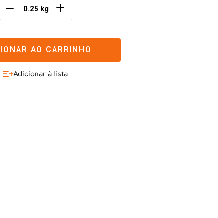
＋
－
CIONAR AO CARRINHO