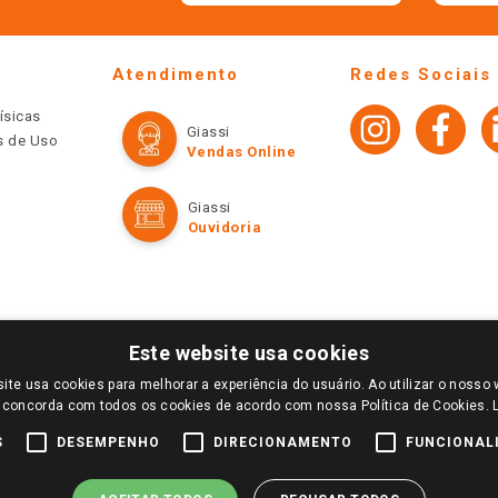
Atendimento
Redes Sociais
ísicas
Giassi
os de Uso
Vendas Online
Giassi
Ouvidoria
Este website usa cookies
ite usa cookies para melhorar a experiência do usuário. Ao utilizar o nosso 
LOGIN E SELECIONE A LOJA DE SUA PREFERÊNCIA. SOMENTE APÓS O LOGIN, OS PREÇOS
 concorda com todos os cookies de acordo com nossa Política de Cookies.
TE SÃO VÁLIDOS APENAS PARA COMPRAS REALIZADAS NO GIASSI.COM.BR E NA LOJA SE
NDAS ONLINE DIVULGADOS NO SITE PREVALECEM ANTE OS DEMAIS EVENTUALMENTE AN
S
DESEMPENHO
DIRECIONAMENTO
FUNCIONAL
DE BUSCAS.
2022 COPYRIGHT - GIASSI SUPERMERCADOS. TODOS OS DIREITOS RESERVADOS.