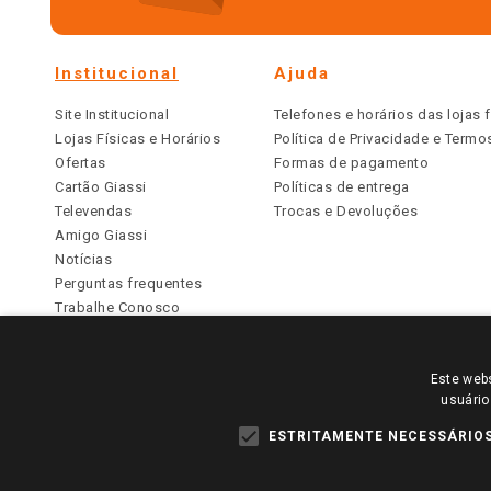
Institucional
Ajuda
Site Institucional
Telefones e horários das lojas f
Lojas Físicas e Horários
Política de Privacidade e Term
Ofertas
Formas de pagamento
Cartão Giassi
Políticas de entrega
Televendas
Trocas e Devoluções
Amigo Giassi
Notícias
Perguntas frequentes
Trabalhe Conosco
Identidade Visual
Este webs
PARA VER OS PREÇOS DA SUA REGIÃO, FAÇA 
usuário
TODOS OS PREÇOS E CONDIÇÕES COMERCIAIS DESTE SI
APLICAM ÀS LOJAS FÍSICAS. OS PREÇOS PARA AS VE
ESTRITAMENTE NECESSÁRIO