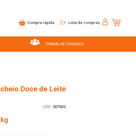
Compra rápida
Lista de compras
TRABALHE CONOSCO
cheio Doce de Leite
g
:
507920
/kg