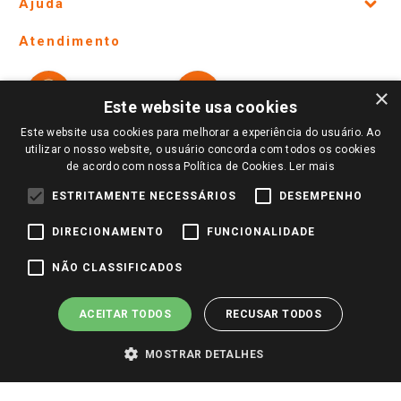
Ajuda
Lojas Físicas e Horários
Telefones e horários das lojas físicas
Ofertas
Atendimento
Política de Privacidade e Termos de Uso
Cartão Giassi
Formas de Pagamento
Giassi
Giassi
Televendas
×
Políticas de entrega
Vendas Online
Ouvidoria
Este website usa cookies
Amigo Giassi
Trocas e Devoluções
Este website usa cookies para melhorar a experiência do usuário. Ao
Notícias
utilizar o nosso website, o usuário concorda com todos os cookies
Perguntas frequentes
de acordo com nossa Política de Cookies.
Ler mais
Redes Sociais
Trabalhe Conosco
ESTRITAMENTE NECESSÁRIOS
DESEMPENHO
Identidade Visual
DIRECIONAMENTO
FUNCIONALIDADE
NÃO CLASSIFICADOS
Pagamento e Segurança
ACEITAR TODOS
RECUSAR TODOS
MOSTRAR DETALHES