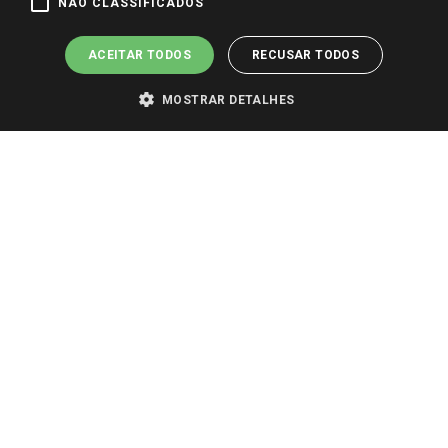
Pagamento e Segurança
NÃO CLASSIFICADOS
ACEITAR TODOS
RECUSAR TODOS
MOSTRAR DETALHES
PARA VER OS PREÇOS DA SUA REGIÃO, FAÇA LOGIN E SELECIONE A LOJA DE
SUA PREFERÊNCIA. SOMENTE APÓS O LOGIN, OS PREÇOS DA SUA REGIÃO OU
LOJA SERÃO CARREGADOS.
TODOS OS PREÇOS E CONDIÇÕES COMERCIAIS DESTE SITE SÃO VÁLIDOS APENAS
PARA COMPRAS REALIZADAS NO GIASSI.COM.BR E NA LOJA SELECIONADA
APÓS O LOGIN, E NÃO NECESSARIAMENTE SE APLICAM ÀS LOJAS FÍSICAS. OS
PREÇOS PARA AS VENDAS ONLINE DIVULGADOS NO SITE PREVALECEM ANTE
OS DEMAIS EVENTUALMENTE ANUNCIADOS EM OUTROS MEIOS DE
COMUNICAÇÃO E SITES DE BUSCAS.
2022 COPYRIGHT - GIASSI SUPERMERCADOS. TODOS OS DIREITOS RESERVADOS.