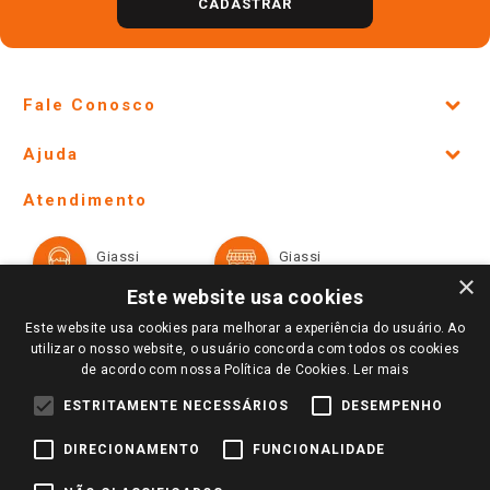
CADASTRAR
Fale Conosco
Site Institucional
Ajuda
Lojas Físicas e Horários
Telefones e horários das lojas físicas
Ofertas
Atendimento
Política de Privacidade e Termos de Uso
Cartão Giassi
Formas de Pagamento
Giassi
Giassi
Televendas
Políticas de entrega
Vendas Online
Ouvidoria
×
Amigo Giassi
Este website usa cookies
Trocas e Devoluções
Notícias
Este website usa cookies para melhorar a experiência do usuário. Ao
Perguntas frequentes
utilizar o nosso website, o usuário concorda com todos os cookies
Redes Sociais
de acordo com nossa Política de Cookies.
Ler mais
Trabalhe Conosco
ESTRITAMENTE NECESSÁRIOS
DESEMPENHO
Identidade Visual
DIRECIONAMENTO
FUNCIONALIDADE