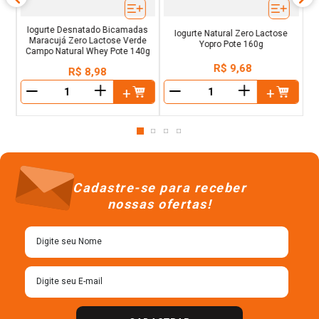
Iogurte Desnatado Bicamadas
Iogurte Natural Zero Lactose
Maracujá Zero Lactose Verde
Yopro Pote 160g
Campo Natural Whey Pote 140g
R$
9
,
68
R$
8
,
98
＋
＋
－
－
Cadastre-se para receber
nossas ofertas!