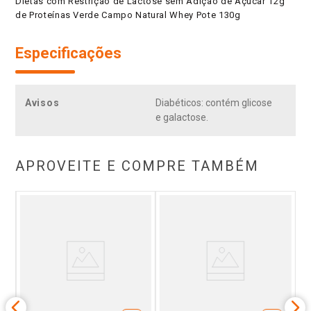
Dietas com Restrição de Lactose sem Adição de Açúcar 12g
de Proteínas Verde Campo Natural Whey Pote 130g
Especificações
Avisos
Diabéticos: contém glicose
e galactose.
APROVEITE E COMPRE TAMBÉM
ero
Io
sco