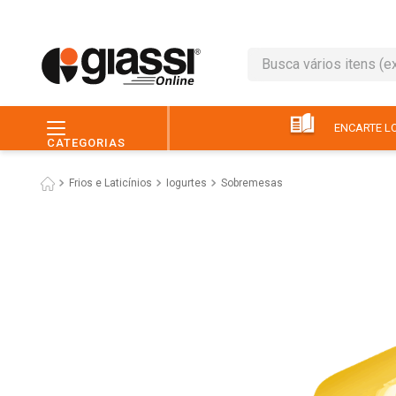
Busca vários itens (ex.: 
TERMOS MAIS BUSC
1
º
café
ENCARTE LO
CATEGORIAS
2
º
leite
Frios e Laticínios
Iogurtes
Sobremesas
3
º
queijo
4
º
chocolate
5
º
papel higiênico
6
º
macarrão
7
º
arroz
8
º
pão
9
º
ovo