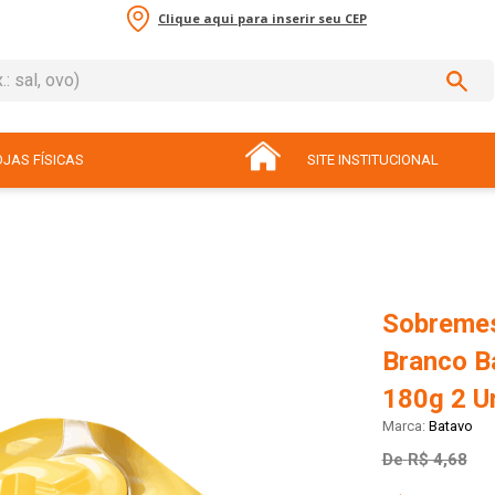
Clique aqui para inserir seu CEP
sal, ovo)
ADOS
JAS FÍSICAS
SITE INSTITUCIONAL
Sobremes
Branco B
180g 2 U
Batavo
De
R$ 4,68