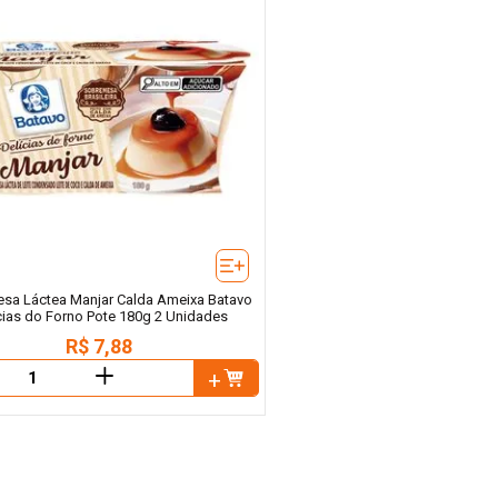
sa Láctea Manjar Calda Ameixa Batavo
cias do Forno Pote 180g 2 Unidades
R$
7
,
88
＋