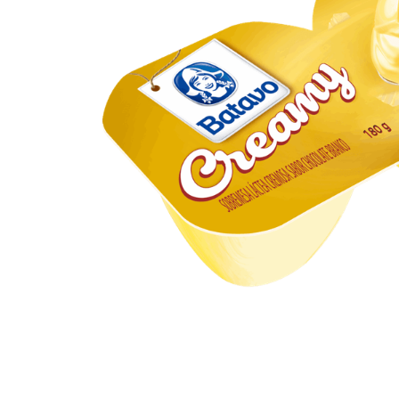
10
º
iogurte