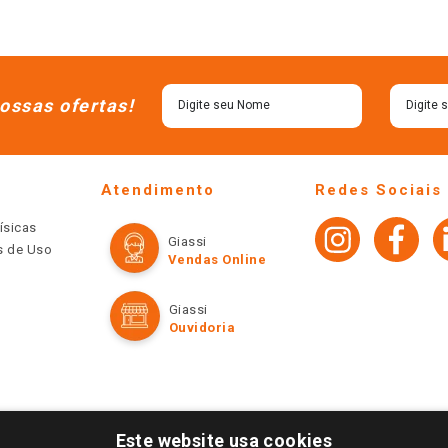
ossas ofertas!
Atendimento
Redes Sociais
ísicas
Giassi
os de Uso
Vendas Online
Giassi
Ouvidoria
Este website usa cookies