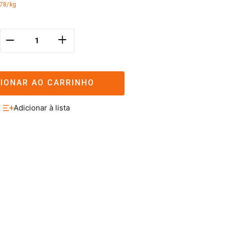
,78/kg
＋
－
CIONAR AO CARRINHO