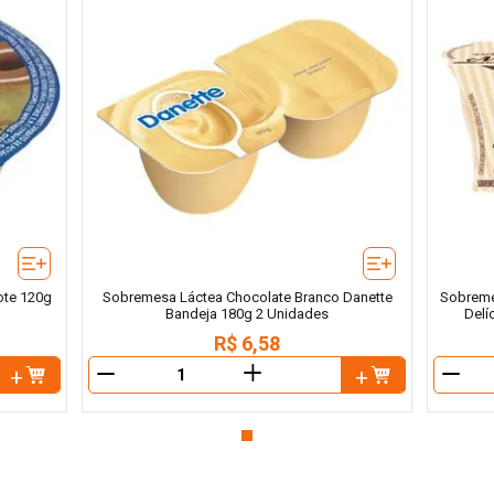
ote 120g
Sobremesa Láctea Chocolate Branco Danette
Sobreme
Bandeja 180g 2 Unidades
Delí
R$
6
,
58
＋
－
－