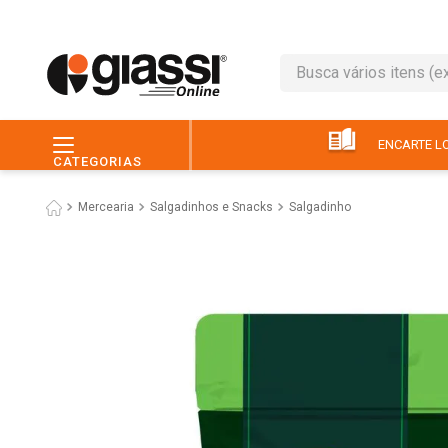
Busca vários itens (ex.: 
TERMOS MAIS BUSC
1
º
café
ENCARTE LO
CATEGORIAS
2
º
leite
Mercearia
Salgadinhos e Snacks
Salgadinho
3
º
queijo
4
º
papel higiênico
5
º
chocolate
6
º
macarrão
7
º
arroz
8
º
pão
9
º
ovo