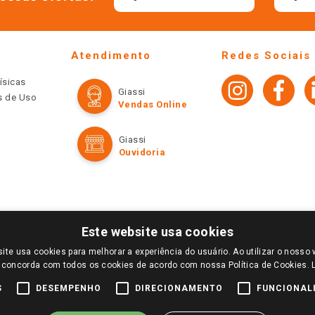
Atendimento
Redes Sociais
ísicas
Giassi
os de Uso
Vendas Online
Giassi
Ouvidoria
Este website usa cookies
ite usa cookies para melhorar a experiência do usuário. Ao utilizar o nosso 
LOGIN E SELECIONE A LOJA DE SUA PREFERÊNCIA. SOMENTE APÓS O LOGIN, OS PREÇOS
 concorda com todos os cookies de acordo com nossa Política de Cookies.
TE SÃO VÁLIDOS APENAS PARA COMPRAS REALIZADAS NO GIASSI.COM.BR E NA LOJA SE
NDAS ONLINE DIVULGADOS NO SITE PREVALECEM ANTE OS DEMAIS EVENTUALMENTE AN
S
DESEMPENHO
DIRECIONAMENTO
FUNCIONAL
DE BUSCAS.
2022 COPYRIGHT - GIASSI SUPERMERCADOS. TODOS OS DIREITOS RESERVADOS.