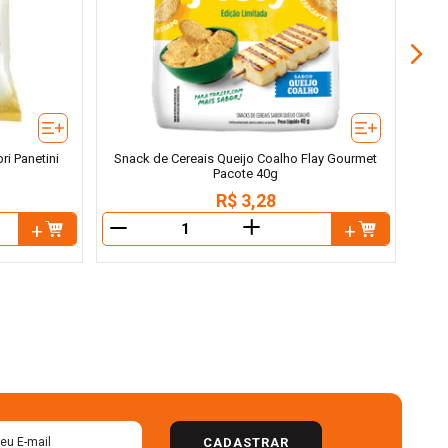
ri Panetini
Snack de Cereais Queijo Coalho Flay Gourmet
Pacote 40g
R$
3
,
28
＋
－
－
CADASTRAR