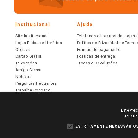
Institucional
Ajuda
Site Institucional
Telefones e horários das lojas f
Lojas Físicas e Horários
Política de Privacidade e Term
Ofertas
Formas de pagamento
Cartão Giassi
Políticas de entrega
Televendas
Trocas e Devoluções
Amigo Giassi
Notícias
Perguntas frequentes
Trabalhe Conosco
Identidade Visual
Este webs
PARA VER OS PREÇOS DA SUA REGIÃO, FAÇA 
usuário
TODOS OS PREÇOS E CONDIÇÕES COMERCIAIS DESTE SI
APLICAM ÀS LOJAS FÍSICAS. OS PREÇOS PARA AS VE
ESTRITAMENTE NECESSÁRIO