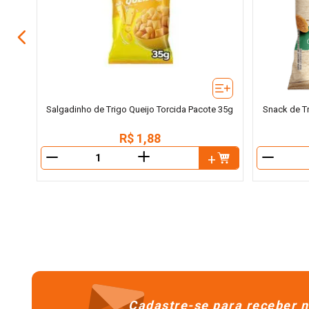
Salgadinho de Trigo Queijo Torcida Pacote 35g
Snack de Tr
R$
1
,
88
＋
－
－
Cadastre-se para receber n