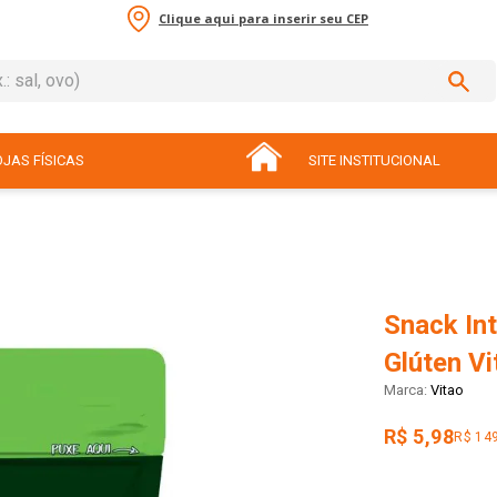
Clique aqui para inserir seu CEP
sal, ovo)
ADOS
JAS FÍSICAS
SITE INSTITUCIONAL
Snack In
Glúten V
Vitao
R$ 5,98
R$ 14