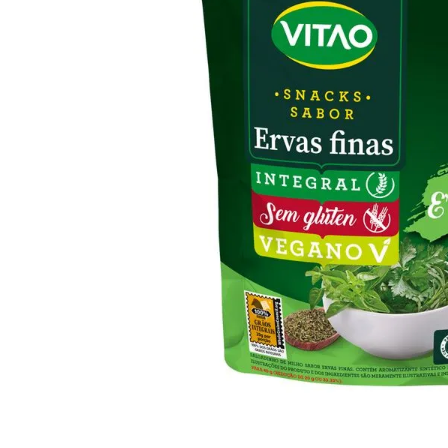
10
º
iogurte