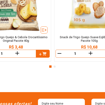
igo Queijo & Cebola Crocantíssimo
Snack de Trigo Queijo Suave Eqlib
Original Pacote 40g
Pacote 105g
R$
3
,
48
R$
10
,
68
＋
＋
－
ossas ofertas!