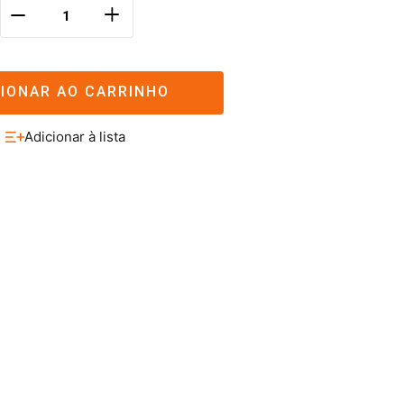
＋
－
CIONAR AO CARRINHO