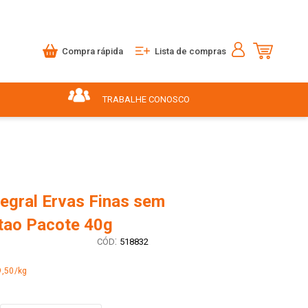
Compra rápida
Lista de compras
TRABALHE CONOSCO
tegral Ervas Finas sem
itao Pacote 40g
:
518832
9,50/kg