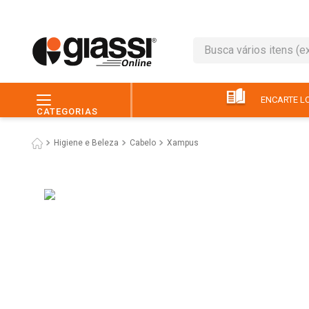
Busca vários itens (ex.: 
TERMOS MAIS BUSC
1
º
leite
ENCARTE LO
CATEGORIAS
2
º
café
Higiene e Beleza
Cabelo
Xampus
3
º
queijo
4
º
papel higiênico
5
º
chocolate
6
º
pão
7
º
macarrão
8
º
iogurte
9
º
ovo