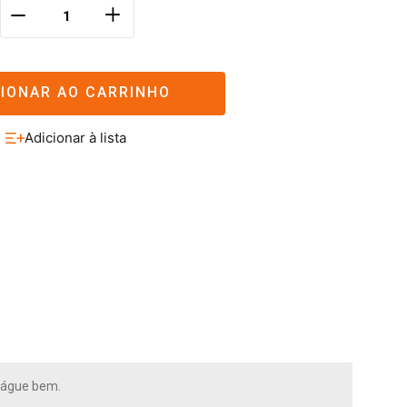
＋
－
CIONAR AO CARRINHO
xágue bem.