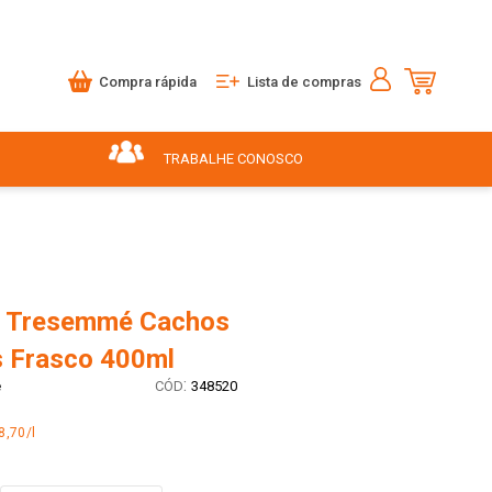
Compra rápida
Lista de compras
TRABALHE CONOSCO
 Tresemmé Cachos
s Frasco 400ml
:
é
348520
8,70/l