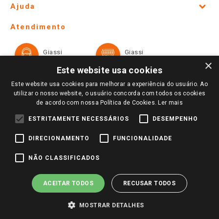
Ajuda
Lojas Físicas e Horários
Telefones e horários das lojas físicas
Ofertas
Atendimento
Política de Privacidade e Termos de Uso
Cartão Giassi
Formas de Pagamento
Giassi
Giassi
Televendas
Políticas de entrega
Vendas Online
Ouvidoria
×
Amigo Giassi
Este website usa cookies
Trocas e Devoluções
Notícias
Este website usa cookies para melhorar a experiência do usuário. Ao
Perguntas frequentes
utilizar o nosso website, o usuário concorda com todos os cookies
Redes Sociais
de acordo com nossa Política de Cookies.
Ler mais
Trabalhe Conosco
ESTRITAMENTE NECESSÁRIOS
DESEMPENHO
Identidade Visual
DIRECIONAMENTO
FUNCIONALIDADE
Pagamento e Segurança
NÃO CLASSIFICADOS
ACEITAR TODOS
RECUSAR TODOS
MOSTRAR DETALHES