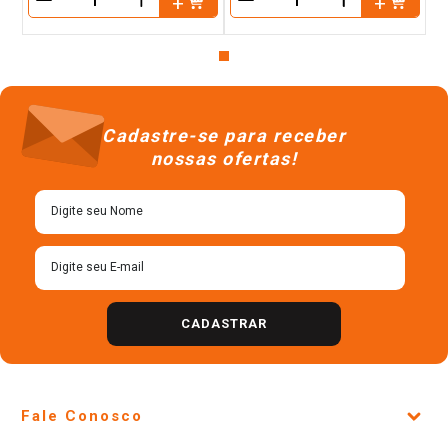
＋
＋
－
－
Cadastre-se para receber
nossas ofertas!
CADASTRAR
Fale Conosco
Site Institucional