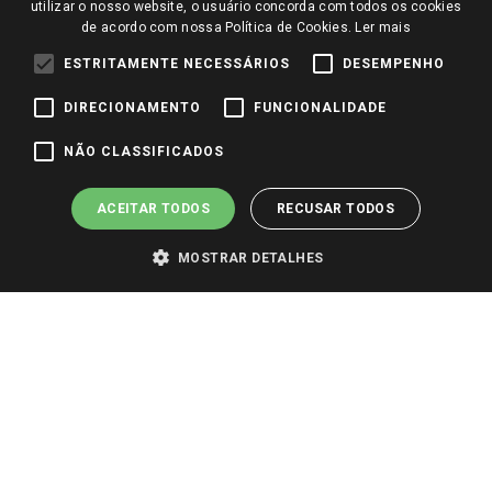
Perguntas frequentes
utilizar o nosso website, o usuário concorda com todos os cookies
Redes Sociais
de acordo com nossa Política de Cookies.
Ler mais
Trabalhe Conosco
ESTRITAMENTE NECESSÁRIOS
DESEMPENHO
Identidade Visual
DIRECIONAMENTO
FUNCIONALIDADE
Pagamento e Segurança
NÃO CLASSIFICADOS
ACEITAR TODOS
RECUSAR TODOS
MOSTRAR DETALHES
PARA VER OS PREÇOS DA SUA REGIÃO, FAÇA LOGIN E SELECIONE A LOJA DE
SUA PREFERÊNCIA. SOMENTE APÓS O LOGIN, OS PREÇOS DA SUA REGIÃO OU
LOJA SERÃO CARREGADOS.