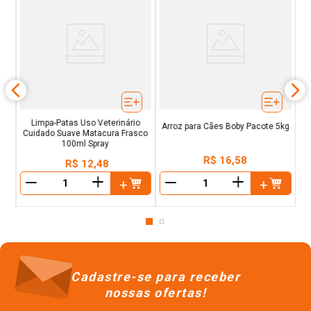
S
o
Limpa-Patas Uso Veterinário
Arroz para Cães Boby Pacote 5kg
Cuidado Suave Matacura Frasco
100ml Spray
R$
16
,
58
R$
12
,
48
＋
＋
－
－
Cadastre-se para receber
nossas ofertas!