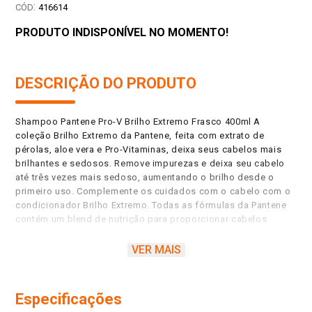
:
416614
PRODUTO INDISPONÍVEL NO MOMENTO!
DESCRIÇÃO DO PRODUTO
Shampoo Pantene Pro-V Brilho Extremo Frasco 400ml A
coleção Brilho Extremo da Pantene, feita com extrato de
pérolas, aloe vera e Pro-Vitaminas, deixa seus cabelos mais
brilhantes e sedosos. Remove impurezas e deixa seu cabelo
até três vezes mais sedoso, aumentando o brilho desde o
primeiro uso. Complemente os cuidados com o cabelo com o
condicionador Brilho Extremo. Todas as fórmulas da Pantene
contém um blend de nutrição para proporcionar cabelos
lindos como nunca, Os shampoos apresentan uma nova
tecnologia patenteada chamada lipídios de restauração, que
VER MAIS
fortalece os cabelos e os deixa preparados para enfrentar o
estresse do dia a dia. Uma nova era na qual eles não apenas
limpam como também possuem fórmulas que podem dar aos
Especificações
cabelos uma maciez extraordinária e muita força. Cabelo