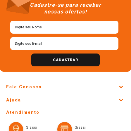
Cadastre-se para receber
nossas ofertas!
CADASTRAR
Fale Conosco
Site Institucional
Ajuda
Lojas Físicas e Horários
Telefones e horários das lojas físicas
Ofertas
Atendimento
Política de Privacidade e Termos de Uso
Cartão Giassi
Formas de Pagamento
Giassi
Giassi
Televendas