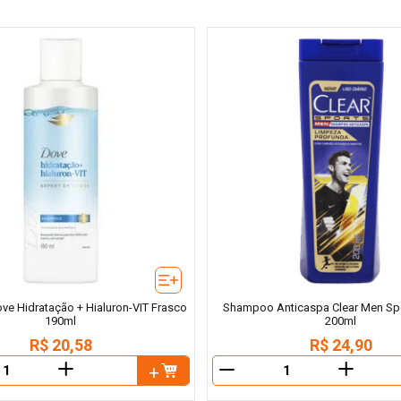
e Hidratação + Hialuron-VIT Frasco
Shampoo Anticaspa Clear Men Sp
190ml
200ml
R$
20
,
58
R$
24
,
90
＋
＋
－