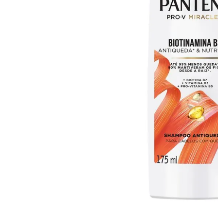
10
º
iogurte