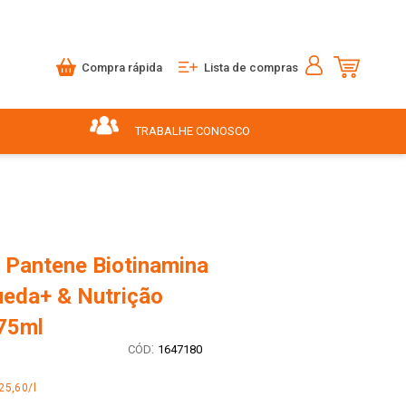
Compra rápida
Lista de compras
TRABALHE CONOSCO
Pantene Biotinamina
ueda+ & Nutrição
75ml
:
1647180
25,60/l