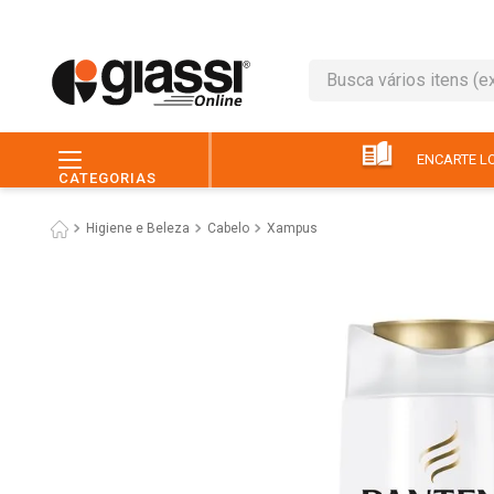
Busca vários itens (ex.: 
TERMOS MAIS BUSC
1
º
café
ENCARTE LO
CATEGORIAS
2
º
leite
Higiene e Beleza
Cabelo
Xampus
3
º
queijo
4
º
papel higiênico
5
º
chocolate
6
º
macarrão
7
º
arroz
8
º
pão
9
º
ovo