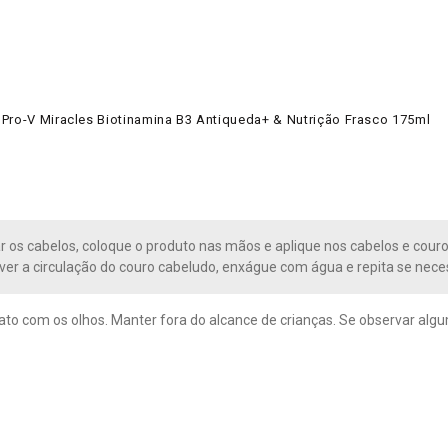
 Pro-V Miracles Biotinamina B3 Antiqueda+ & Nutrição Frasco 175ml
 os cabelos, coloque o produto nas mãos e aplique nos cabelos e cou
er a circulação do couro cabeludo, enxágue com água e repita se neces
tato com os olhos. Manter fora do alcance de crianças. Se observar al