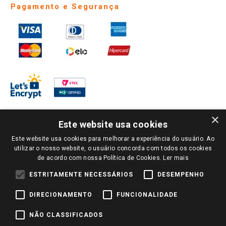
Pagamento e Segurança
×
Este website usa cookies
Este website usa cookies para melhorar a experiência do usuário. Ao
PARA VER OS PREÇOS DA SUA REGIÃO, FAÇA LOGIN E SELECIONE A LOJA DE
utilizar o nosso website, o usuário concorda com todos os cookies
SUA PREFERÊNCIA. SOMENTE APÓS O LOGIN, OS PREÇOS DA SUA REGIÃO OU
de acordo com nossa Política de Cookies.
Ler mais
LOJA SERÃO CARREGADOS.
TODOS OS PREÇOS E CONDIÇÕES COMERCIAIS DESTE SITE SÃO VÁLIDOS APENAS
ESTRITAMENTE NECESSÁRIOS
DESEMPENHO
PARA COMPRAS REALIZADAS NO GIASSI.COM.BR E NA LOJA SELECIONADA
APÓS O LOGIN, E NÃO NECESSARIAMENTE SE APLICAM ÀS LOJAS FÍSICAS. OS
DIRECIONAMENTO
FUNCIONALIDADE
PREÇOS PARA AS VENDAS ONLINE DIVULGADOS NO SITE PREVALECEM ANTE
OS DEMAIS EVENTUALMENTE ANUNCIADOS EM OUTROS MEIOS DE
COMUNICAÇÃO E SITES DE BUSCAS.
NÃO CLASSIFICADOS
2022 COPYRIGHT - GIASSI SUPERMERCADOS. TODOS OS DIREITOS RESERVADOS.