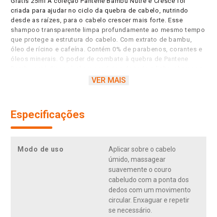
Grátis 25ml A coleção Pantene Bambu Nutre e Cresce foi
criada para ajudar no ciclo da quebra de cabelo, nutrindo
desde as raízes, para o cabelo crescer mais forte. Esse
shampoo transparente limpa profundamente ao mesmo tempo
que protege a estrutura do cabelo. Com extrato de bambu,
óleo de rícino e cafeína. Contém 0% de parabenos, corantes e
óleos minerais. O poder de combate à quebra de Pantene
Bambu está disponível em produtos de toda a linha, shampoo,
condicionador, creme para pentear, máscara nutritiva. Agora,
VER MAIS
você pode combater a quebra porque um Cabelo Pantene diz
meu crescimento não tem limites! Nutrição desde à raiz, para
seu cabelo crescer forte e mais resistente. Ajuda a reduzir a
Especificações
queda de cabelo. O bambu é mais forte que madeira, concreto
e aço e pode ser flexível com o vento, sem quebrar. O óleo de
rícino, que é rico em ômega 9, tem poder hidratante e pH
balanceado. A cafeína, conhecida por promover regeneração
Modo de uso
Aplicar sobre o cabelo
celular, também melhora a circulação sanguínea. Uma nova
úmido, massagear
fragrância que transmitirá uma sensação de natureza, com um
suavemente o couro
aroma inspirado nas florestas de bambu.
cabeludo com a ponta dos
dedos com um movimento
circular. Enxaguar e repetir
se necessário.