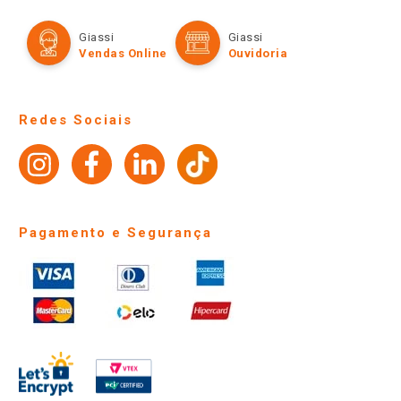
Política de Privacidade e Termos de Uso
Cartão Giassi
Formas de Pagamento
Giassi
Giassi
Televendas
Políticas de entrega
Vendas Online
Ouvidoria
Amigo Giassi
Trocas e Devoluções
Notícias
Perguntas frequentes
Redes Sociais
Trabalhe Conosco
Identidade Visual
Pagamento e Segurança