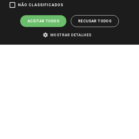
NÃO CLASSIFICADOS
ACEITAR TODOS
RECUSAR TODOS
MOSTRAR DETALHES
PARA VER OS PREÇOS DA SUA REGIÃO, FAÇA LOGIN E SELECIONE A LOJA DE
SUA PREFERÊNCIA. SOMENTE APÓS O LOGIN, OS PREÇOS DA SUA REGIÃO OU
LOJA SERÃO CARREGADOS.
TODOS OS PREÇOS E CONDIÇÕES COMERCIAIS DESTE SITE SÃO VÁLIDOS APENAS
PARA COMPRAS REALIZADAS NO GIASSI.COM.BR E NA LOJA SELECIONADA
APÓS O LOGIN, E NÃO NECESSARIAMENTE SE APLICAM ÀS LOJAS FÍSICAS. OS
PREÇOS PARA AS VENDAS ONLINE DIVULGADOS NO SITE PREVALECEM ANTE
OS DEMAIS EVENTUALMENTE ANUNCIADOS EM OUTROS MEIOS DE
COMUNICAÇÃO E SITES DE BUSCAS.
2022 COPYRIGHT - GIASSI SUPERMERCADOS. TODOS OS DIREITOS RESERVADOS.