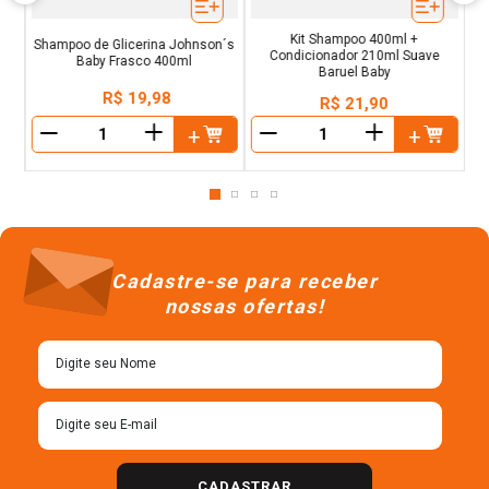
Kit Shampoo 400ml +
Shampoo de Glicerina Johnson´s
Condicionador 210ml Suave
Baby Frasco 400ml
Baruel Baby
R$
19
,
98
R$
21
,
90
＋
＋
－
－
Cadastre-se para receber
nossas ofertas!
CADASTRAR