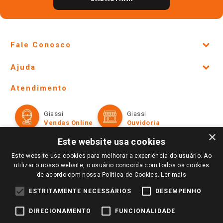
Fale Conosco
Site Institucional
Ajuda
Lojas Físicas e Horários
Telefones e horários das lojas físicas
Ofertas
Atendimento
Política de Privacidade e Termos de Uso
Cartão Giassi
Formas de Pagamento
Giassi
Giassi
Televendas
Políticas de entrega
Vendas Online
Ouvidoria
Amigo Giassi
×
Trocas e Devoluções
Este website usa cookies
Notícias
Perguntas frequentes
Este website usa cookies para melhorar a experiência do usuário. Ao
Redes Sociais
utilizar o nosso website, o usuário concorda com todos os cookies
Trabalhe Conosco
de acordo com nossa Política de Cookies.
Ler mais
Identidade Visual
ESTRITAMENTE NECESSÁRIOS
DESEMPENHO
DIRECIONAMENTO
FUNCIONALIDADE
Pagamento e Segurança