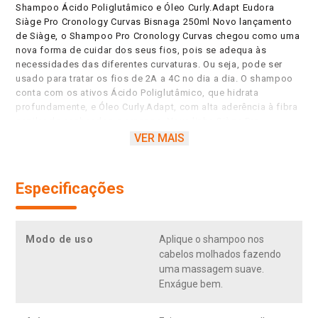
Shampoo Ácido Poliglutâmico e Óleo Curly.Adapt Eudora
Siàge Pro Cronology Curvas Bisnaga 250ml Novo lançamento
de Siàge, o Shampoo Pro Cronology Curvas chegou como uma
nova forma de cuidar dos seus fios, pois se adequa às
necessidades das diferentes curvaturas. Ou seja, pode ser
usado para tratar os fios de 2A a 4C no dia a dia. O shampoo
conta com os ativos Ácido Poliglutâmico, que hidrata
profundamente, e Óleo Curly.Adapt, com alta aderência à fibra
capilar de cacheados e crespos. Nova linha Siàge Pro
Cronology Curvas: cronograma capilar acelerado que regenera
VER MAIS
os danos e reativa a curvatura de cabelos cacheados e
crespos. Presente em todas as fórmulas de Siàge, temos a
Biotecnologia Affinité 4D, tecnologia exclusiva que detecta os
Especificações
danos do cabelo e libera ativos gradualmente, tratando os
fios até a camada mais profunda mesmo após o enxágue.
Nenhum produto Eudora é testado em animais, ou seja, este
item possui selo Cruelty Free. Siàge pro cronology curvas¹ uniu
Modo de uso
Aplique o shampoo nos
os maiores desejos das crespas e cacheadas em uma linha de
cabelos molhados fazendo
cronograma capilar acelerado que se adequa às necessidades
uma massagem suave.
de diferentes curvaturas e recupera em 2 semanas até os
Enxágue bem.
danos mais severos (desidratado, ressecado e extremamente
danificado²). A linha reconhece o ponto de torção dos fios,