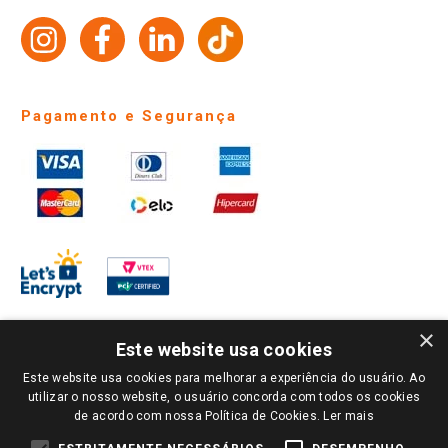
Trabalhe Conosco
Identidade Visual
Pagamento e Segurança
×
Este website usa cookies
Este website usa cookies para melhorar a experiência do usuário. Ao
PARA VER OS PREÇOS DA SUA REGIÃO, FAÇA LOGIN E SELECIONE A LOJA DE
utilizar o nosso website, o usuário concorda com todos os cookies
SUA PREFERÊNCIA. SOMENTE APÓS O LOGIN, OS PREÇOS DA SUA REGIÃO OU
de acordo com nossa Política de Cookies.
Ler mais
LOJA SERÃO CARREGADOS.
TODOS OS PREÇOS E CONDIÇÕES COMERCIAIS DESTE SITE SÃO VÁLIDOS APENAS