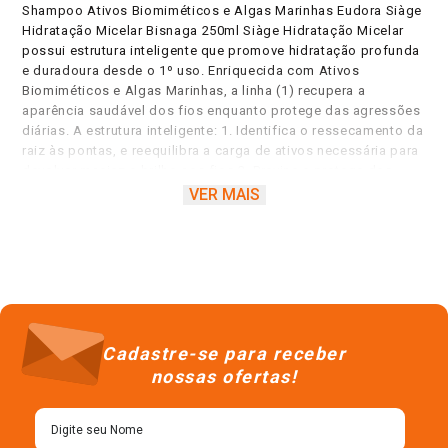
Shampoo Ativos Biomiméticos e Algas Marinhas Eudora Siàge
Hidratação Micelar Bisnaga 250ml Siàge Hidratação Micelar
possui estrutura inteligente que promove hidratação profunda
e duradoura desde o 1º uso. Enriquecida com Ativos
Biomiméticos e Algas Marinhas, a linha (1) recupera a
aparência saudável dos fios enquanto protege das agressões
diárias. A estrutura inteligente: 1. Identifica o ressecamento da
raiz às pontas, e reequilibra a carga de ativos necessária para
devolver maciez e brilho aos fios 2. Previne e protege dos
danos diários; 3. Não sobrecarrega os fios; Cabelos super
VER MAIS
hidratados, soltos e brilhantes; O Condicionador promove
desembaraço imediato e retém a hidratação natural dos fios,
garantindo movimento e maciez; 1- Resultados obtidos
através de testes com o uso combinado da linha (Shampoo,
Condicionador e Máscara).
Cadastre-se para receber
nossas ofertas!