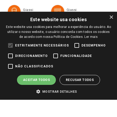
Cartão Giassi
Formas de Pagamento
Giassi
Giassi
Televendas
Políticas de entrega
Vendas Online
Ouvidoria
×
Amigo Giassi
Este website usa cookies
Trocas e Devoluções
Notícias
Este website usa cookies para melhorar a experiência do usuário. Ao
Perguntas frequentes
utilizar o nosso website, o usuário concorda com todos os cookies
Redes Sociais
de acordo com nossa Política de Cookies.
Ler mais
Trabalhe Conosco
ESTRITAMENTE NECESSÁRIOS
DESEMPENHO
Identidade Visual
DIRECIONAMENTO
FUNCIONALIDADE
Pagamento e Segurança
NÃO CLASSIFICADOS
ACEITAR TODOS
RECUSAR TODOS
MOSTRAR DETALHES