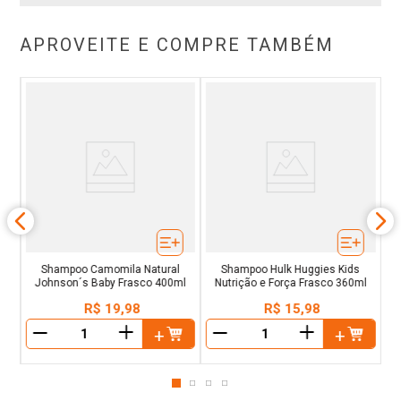
APROVEITE E COMPRE TAMBÉM
C
 Lá
Shampoo Camomila Natural
Shampoo Hulk Huggies Kids
Johnson´s Baby Frasco 400ml
Nutrição e Força Frasco 360ml
R$
19
,
98
R$
15
,
98
＋
＋
－
－