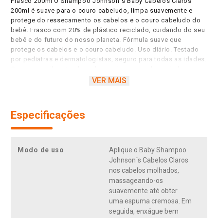
Frasco 200ml O Shampoo Johnson´s Baby Cabelos Claros
200ml é suave para o couro cabeludo, limpa suavemente e
protege do ressecamento os cabelos e o couro cabeludo do
bebê. Frasco com 20% de plástico reciclado, cuidando do seu
bebê e do futuro do nosso planeta. Fórmula suave que
protege os cabelos e o couro cabeludo. Uso diário. Testado
por pediatras e dermatologistas, seguro para todas as idades.
Com camomila natural, ajuda a realçar a cor dos cabelos
claros do bebê. Feito com camomila natural, tem pH
VER MAIS
fisiológico, é hipoalergênico e livre de corantes, parabenos,
sulfatos e ftalatos.
Especificações
Modo de uso
Aplique o Baby Shampoo
Johnson´s Cabelos Claros
nos cabelos molhados,
massageando-os
suavemente até obter
uma espuma cremosa. Em
seguida, enxágue bem