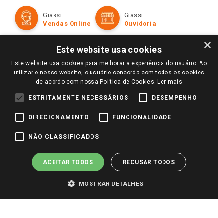
Cartão Giassi
Formas de Pagamento
Giassi
Giassi
Televendas
Políticas de entrega
Vendas Online
Ouvidoria
Amigo Giassi
Trocas e Devoluções
×
Notícias
Este website usa cookies
Perguntas frequentes
Redes Sociais
Este website usa cookies para melhorar a experiência do usuário. Ao
Trabalhe Conosco
utilizar o nosso website, o usuário concorda com todos os cookies
de acordo com nossa Política de Cookies.
Ler mais
Identidade Visual
ESTRITAMENTE NECESSÁRIOS
DESEMPENHO
DIRECIONAMENTO
FUNCIONALIDADE
Pagamento e Segurança
NÃO CLASSIFICADOS
ACEITAR TODOS
RECUSAR TODOS
MOSTRAR DETALHES