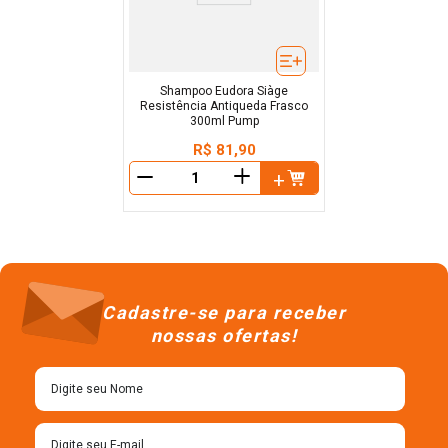
Shampoo Eudora Siàge
Resistência Antiqueda Frasco
300ml Pump
R$
81
,
90
＋
－
Cadastre-se para receber
nossas ofertas!