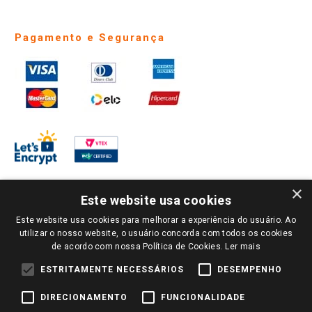
Pagamento e Segurança
×
Este website usa cookies
Este website usa cookies para melhorar a experiência do usuário. Ao
PARA VER OS PREÇOS DA SUA REGIÃO, FAÇA LOGIN E SELECIONE A LOJA DE
utilizar o nosso website, o usuário concorda com todos os cookies
SUA PREFERÊNCIA. SOMENTE APÓS O LOGIN, OS PREÇOS DA SUA REGIÃO OU
de acordo com nossa Política de Cookies.
Ler mais
LOJA SERÃO CARREGADOS.
TODOS OS PREÇOS E CONDIÇÕES COMERCIAIS DESTE SITE SÃO VÁLIDOS APENAS
ESTRITAMENTE NECESSÁRIOS
DESEMPENHO
PARA COMPRAS REALIZADAS NO GIASSI.COM.BR E NA LOJA SELECIONADA
APÓS O LOGIN, E NÃO NECESSARIAMENTE SE APLICAM ÀS LOJAS FÍSICAS. OS
DIRECIONAMENTO
FUNCIONALIDADE
PREÇOS PARA AS VENDAS ONLINE DIVULGADOS NO SITE PREVALECEM ANTE
OS DEMAIS EVENTUALMENTE ANUNCIADOS EM OUTROS MEIOS DE