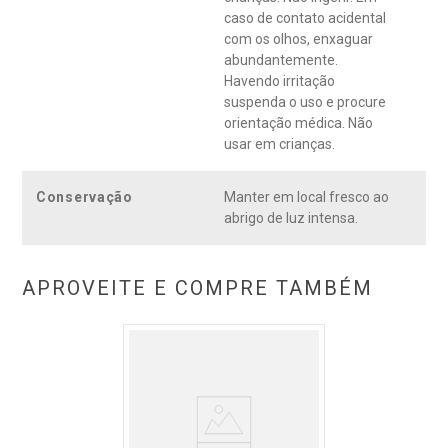
intensa de refrescância e remoção da oleosidade. * Livre de
caso de contato acidental
escamas visíveis com o uso regular.
com os olhos, enxaguar
abundantemente.
Havendo irritação
suspenda o uso e procure
orientação médica. Não
usar em crianças.
Conservação
Manter em local fresco ao
abrigo de luz intensa.
APROVEITE E COMPRE TAMBÉM