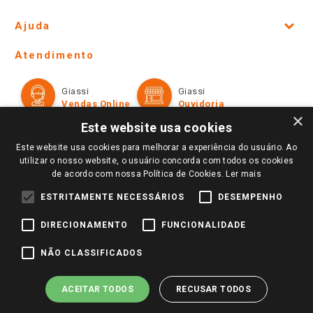
Site Institucional
Ajuda
Lojas Físicas e Horários
Telefones e horários das lojas físicas
Ofertas
Atendimento
Política de Privacidade e Termos de Uso
Cartão Giassi
Formas de Pagamento
Giassi
Giassi
Televendas
Políticas de entrega
Vendas Online
Ouvidoria
Amigo Giassi
×
Trocas e Devoluções
Este website usa cookies
Notícias
Este website usa cookies para melhorar a experiência do usuário. Ao
Perguntas frequentes
Redes Sociais
utilizar o nosso website, o usuário concorda com todos os cookies
Trabalhe Conosco
de acordo com nossa Política de Cookies.
Ler mais
Identidade Visual
ESTRITAMENTE NECESSÁRIOS
DESEMPENHO
DIRECIONAMENTO
FUNCIONALIDADE
Pagamento e Segurança
NÃO CLASSIFICADOS
ACEITAR TODOS
RECUSAR TODOS