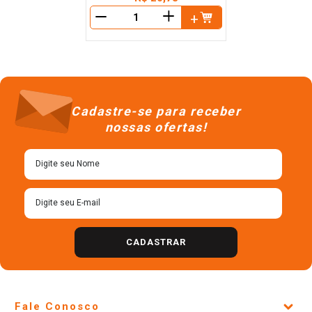
＋
－
Cadastre-se para receber
nossas ofertas!
CADASTRAR
Fale Conosco