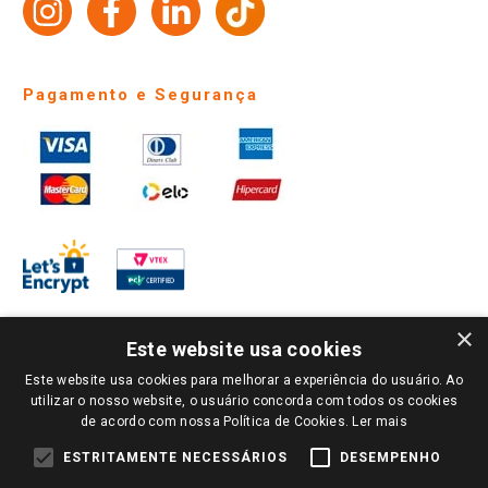
Identidade Visual
Pagamento e Segurança
×
Este website usa cookies
Este website usa cookies para melhorar a experiência do usuário. Ao
PARA VER OS PREÇOS DA SUA REGIÃO, FAÇA LOGIN E SELECIONE A LOJA DE
utilizar o nosso website, o usuário concorda com todos os cookies
SUA PREFERÊNCIA. SOMENTE APÓS O LOGIN, OS PREÇOS DA SUA REGIÃO OU
de acordo com nossa Política de Cookies.
Ler mais
LOJA SERÃO CARREGADOS.
TODOS OS PREÇOS E CONDIÇÕES COMERCIAIS DESTE SITE SÃO VÁLIDOS APENAS
ESTRITAMENTE NECESSÁRIOS
DESEMPENHO
PARA COMPRAS REALIZADAS NO GIASSI.COM.BR E NA LOJA SELECIONADA
APÓS O LOGIN, E NÃO NECESSARIAMENTE SE APLICAM ÀS LOJAS FÍSICAS. OS