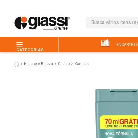
Busca vários itens (ex.: 
TERMOS MAIS BUSC
1
º
leite
ENCARTE LO
CATEGORIAS
2
º
café
Higiene e Beleza
Cabelo
Xampus
3
º
queijo
4
º
papel higiênico
5
º
chocolate
6
º
pão
7
º
macarrão
8
º
iogurte
9
º
ovo