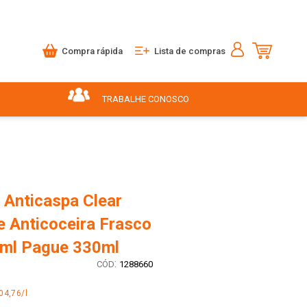
Compra rápida
Lista de compras
TRABALHE CONOSCO
Anticaspa Clear
e Anticoceira Frasco
ml Pague 330ml
:
1288660
04,76/l