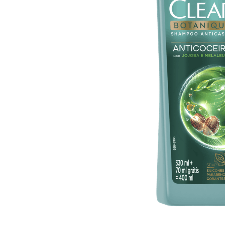
10
º
arroz