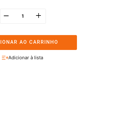
＋
－
CIONAR AO CARRINHO