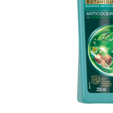
10
º
iogurte