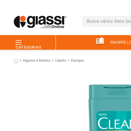
Busca vários itens (ex.: 
TERMOS MAIS BUSC
1
º
leite
ENCARTE LO
CATEGORIAS
2
º
café
Higiene e Beleza
Cabelo
Xampus
3
º
queijo
4
º
papel higiênico
5
º
chocolate
6
º
arroz
7
º
macarrão
8
º
ovo
9
º
pão