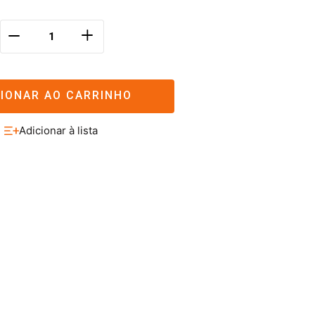
＋
－
CIONAR AO CARRINHO