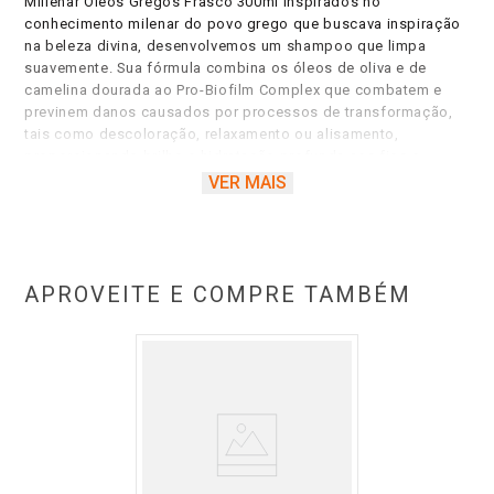
Millenar Óleos Gregos Frasco 300ml Inspirados no
conhecimento milenar do povo grego que buscava inspiração
na beleza divina, desenvolvemos um shampoo que limpa
suavemente. Sua fórmula combina os óleos de oliva e de
camelina dourada ao Pro-Biofilm Complex que combatem e
previnem danos causados por processos de transformação,
tais como descoloração, relaxamento ou alisamento,
proporcionando brilho e hidratação profunda aos fios e
atuando na reparação dos danos da fibra capilar. Livre de
VER MAIS
sulfatos, petrolato, parabenos, silicones e corantes.
Dermatologicamente testado.
APROVEITE E COMPRE TAMBÉM