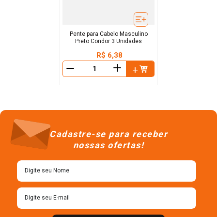
Pente para Cabelo Masculino
Preto Condor 3 Unidades
R$
6
,
38
＋
－
Cadastre-se para receber
nossas ofertas!