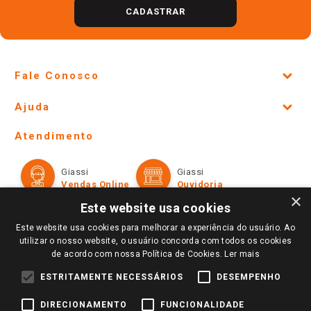
CADASTRAR
Fale Conosco
Site Institucional
Ajuda
Lojas Físicas e Horários
Telefones e horários das lojas físicas
Ofertas
Atendimento
Política de Privacidade e Termos de Uso
Cartão Giassi
Formas de Pagamento
Giassi
Giassi
Televendas
Políticas de entrega
Vendas Online
Ouvidoria
Amigo Giassi
×
Trocas e Devoluções
Este website usa cookies
Notícias
Este website usa cookies para melhorar a experiência do usuário. Ao
Perguntas frequentes
Redes Sociais
utilizar o nosso website, o usuário concorda com todos os cookies
Trabalhe Conosco
de acordo com nossa Política de Cookies.
Ler mais
Identidade Visual
ESTRITAMENTE NECESSÁRIOS
DESEMPENHO
DIRECIONAMENTO
FUNCIONALIDADE