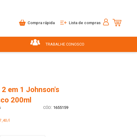
Compra rápida
Lista de compras
TRABALHE CONOSCO
2 em 1 Johnson's
sco 200ml
:
s
1655159
7,40/l