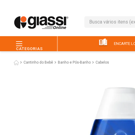
Busca vários itens (ex.: 
TERMOS MAIS BUSC
1
º
leite
ENCARTE LO
CATEGORIAS
2
º
café
Cantinho do Bebê
Banho e Pós-Banho
Cabelos
3
º
queijo
4
º
papel higiênico
5
º
chocolate
6
º
pão
7
º
macarrão
8
º
iogurte
9
º
ovo