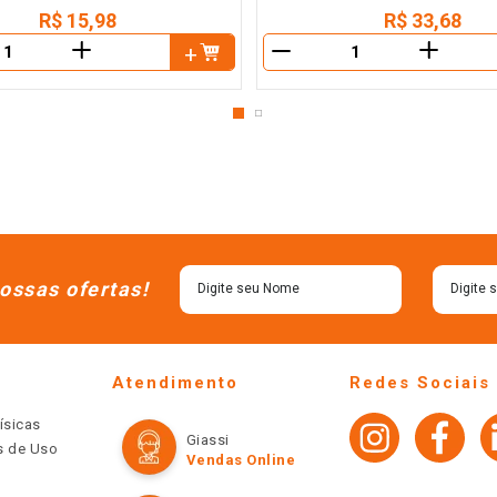
R$
15
,
98
R$
33
,
68
＋
＋
－
ossas ofertas!
Atendimento
Redes Sociais
ísicas
Giassi
os de Uso
Vendas Online