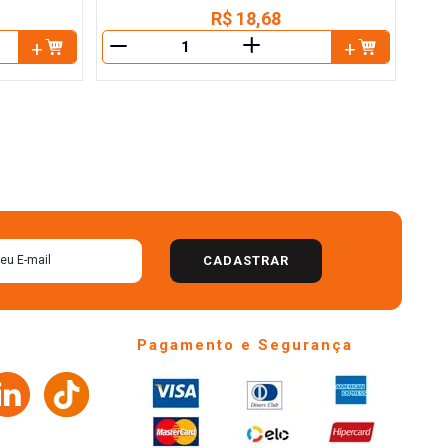
R$
18
,
68
＋
－
－
CADASTRAR
Pagamento e Segurança