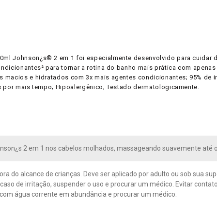
0ml Johnson¿s® 2 em 1 foi especialmente desenvolvido para cuidar 
ondicionantes² para tornar a rotina do banho mais prática com apena
macios e hidratados com 3x mais agentes condicionantes; 95% de ingre
os por mais tempo; Hipoalergênico; Testado dermatologicamente.
hnson¿s 2 em 1 nos cabelos molhados, massageando suavemente até 
ra do alcance de crianças. Deve ser aplicado por adulto ou sob sua supe
m caso de irritação, suspender o uso e procurar um médico. Evitar cont
r com água corrente em abundância e procurar um médico.