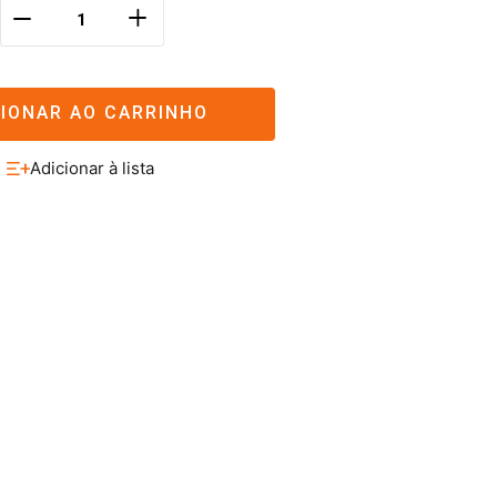
＋
－
CIONAR AO CARRINHO