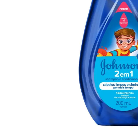
10
º
arroz