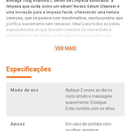
Bisnaga 100g Vitamina C Sérum de Limpeza Iluminador: a
limpeza que cuida como um sérum! Nosso Sérum Cleanser é
uma inovação para a limpeza facial, oferecendo uma textura
cremosa, que se parece com marshmallow, revolucionária que
purifica suavemente sem ressecar. Ideal para todas as peles,
especialmente as que buscam controle de oleosidade e
imperfeições. Ele hidrata e entrega um toque matte com
sensação de conforto imediato, sem repuxar a pele. Sua
fórmula age como um sérum, reduzindo a oleosidade do
VER MAIS
rosto, uma única gota rende uma lavagem completa,
evidenciando a dupla ação do produto: limpa sem repuxar e
cuida profundamente da pele. Use diariamente e revele uma
Especificações
pele visivelmente mais saudável.
Modo de uso
Aplique 2 vezes ao dia no
rosto úmido e massageie
suavemente. Enxágue.
Evite contato com os olhos.
Avisos
Em caso de contato com
os olhos, enxágue