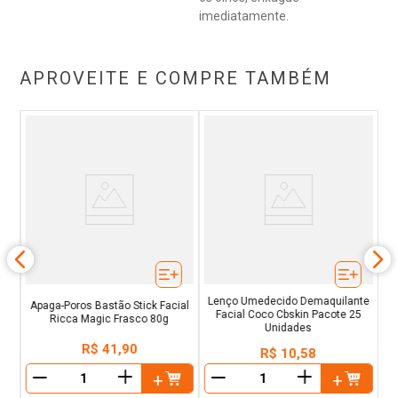
imediatamente.
APROVEITE E COMPRE TAMBÉM
56g
Lenço Umedecido Demaquilante
Apaga-Poros Bastão Stick Facial
Facial Coco Cbskin Pacote 25
Ricca Magic Frasco 80g
Unidades
R$
41
,
90
R$
10
,
58
＋
＋
－
－