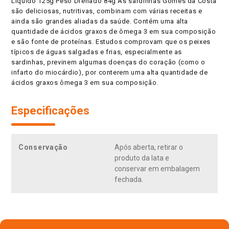
Líquido 125g Peso Drenado 84g As sardinhas Gomes da Costa
são deliciosas, nutritivas, combinam com várias receitas e
ainda são grandes aliadas da saúde. Contém uma alta
quantidade de ácidos graxos de ômega 3 em sua composição
e são fonte de proteínas. Estudos comprovam que os peixes
típicos de águas salgadas e frias, especialmente as
sardinhas, previnem algumas doenças do coração (como o
infarto do miocárdio), por conterem uma alta quantidade de
ácidos graxos ômega 3 em sua composição.
Especificações
Conservação
Após aberta, retirar o
produto da lata e
conservar em embalagem
fechada.
APROVEITE E COMPRE TAMBÉM