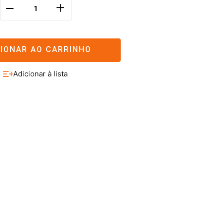
＋
－
CIONAR AO CARRINHO