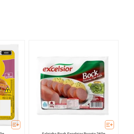
00g
Salsicha Bock Excelsior Pacote 260g