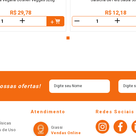
R$
29
,
78
R$
12
,
18
＋
＋
－
ossas ofertas!
Atendimento
Redes Sociais
ísicas
Giassi
os de Uso
Vendas Online