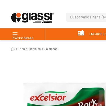
Busca vários itens (ex.: 
TERMOS MAIS BUSC
1
º
leite
ENCARTE LO
CATEGORIAS
2
º
café
Frios e Laticínios
Salsichas
3
º
queijo
4
º
papel higiênico
5
º
chocolate
6
º
pão
7
º
macarrão
8
º
iogurte
9
º
ovo