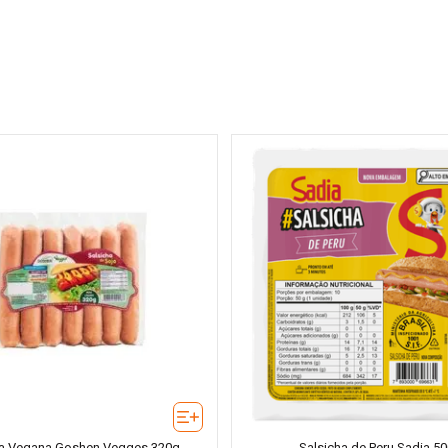
ha Vegana Goshen Vegges 320g
Salsicha de Peru Sadia 5