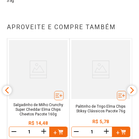
35g
APROVEITE E COMPRE TAMBÉM
t
Salgadinho de Milho Crunchy
Palitinho de Trigo Elma Chips
Super Cheddar Elma Chips
Stiksy Clássicos Pacote 76g
Cheetos Pacote 160g
R$
5
,
78
R$
14
,
48
＋
＋
－
－