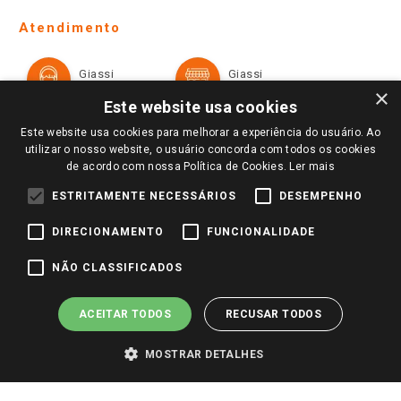
Telefones e horários das lojas físicas
Ofertas
Atendimento
Política de Privacidade e Termos de Uso
Cartão Giassi
Formas de Pagamento
Giassi
Giassi
Televendas
Políticas de entrega
Vendas Online
Ouvidoria
×
Amigo Giassi
Este website usa cookies
Trocas e Devoluções
Notícias
Este website usa cookies para melhorar a experiência do usuário. Ao
Perguntas frequentes
utilizar o nosso website, o usuário concorda com todos os cookies
Redes Sociais
de acordo com nossa Política de Cookies.
Ler mais
Trabalhe Conosco
ESTRITAMENTE NECESSÁRIOS
DESEMPENHO
Identidade Visual
DIRECIONAMENTO
FUNCIONALIDADE
Pagamento e Segurança
NÃO CLASSIFICADOS
ACEITAR TODOS
RECUSAR TODOS
MOSTRAR DETALHES