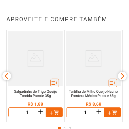
APROVEITE E COMPRE TAMBÉM
 e
S
ote
Su
Salgadinho de Trigo Queijo
Tortilha de Milho Queijo Nacho
Torcida Pacote 35g
Frontera México Pacote 68g
R$
1
,
88
R$
8
,
68
＋
＋
－
－