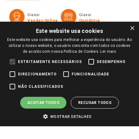
Política de Privacidade e Termos de Uso
Cartão Giassi
Formas de Pagamento
Giassi
Giassi
Televendas
Políticas de entrega
Vendas Online
Ouvidoria
Amigo Giassi
×
Trocas e Devoluções
Este website usa cookies
Notícias
Este website usa cookies para melhorar a experiência do usuário. Ao
Perguntas frequentes
Redes Sociais
utilizar o nosso website, o usuário concorda com todos os cookies
Trabalhe Conosco
de acordo com nossa Política de Cookies.
Ler mais
Identidade Visual
ESTRITAMENTE NECESSÁRIOS
DESEMPENHO
DIRECIONAMENTO
FUNCIONALIDADE
Pagamento e Segurança
NÃO CLASSIFICADOS
ACEITAR TODOS
RECUSAR TODOS
MOSTRAR DETALHES