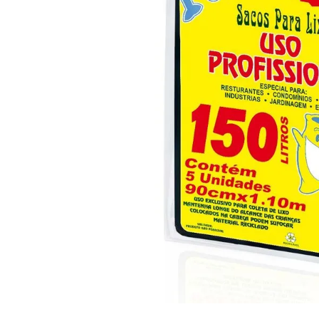
10
º
arroz