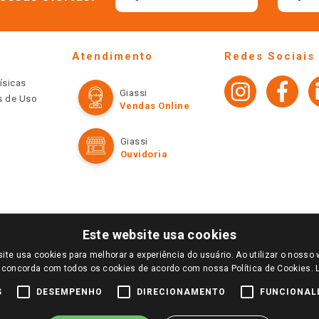
Atendimento
Redes Sociais
ísicas
Giassi
os de Uso
Vendas Online
Giassi
Ouvidoria
Este website usa cookies
ite usa cookies para melhorar a experiência do usuário. Ao utilizar o nosso 
LOGIN E SELECIONE A LOJA DE SUA PREFERÊNCIA. SOMENTE APÓS O LOGIN, OS PREÇOS
 concorda com todos os cookies de acordo com nossa Política de Cookies.
TE SÃO VÁLIDOS APENAS PARA COMPRAS REALIZADAS NO GIASSI.COM.BR E NA LOJA SE
NDAS ONLINE DIVULGADOS NO SITE PREVALECEM ANTE OS DEMAIS EVENTUALMENTE AN
S
DESEMPENHO
DIRECIONAMENTO
FUNCIONAL
DE BUSCAS.
2022 COPYRIGHT - GIASSI SUPERMERCADOS. TODOS OS DIREITOS RESERVADOS.