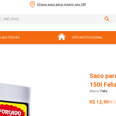
Clique aqui para inserir seu CEP
sal, ovo)
ADOS
JAS FÍSICAS
SITE INSTITUCIONAL
Saco par
150l Feli
Feliz
R$ 12,90
R$ 2