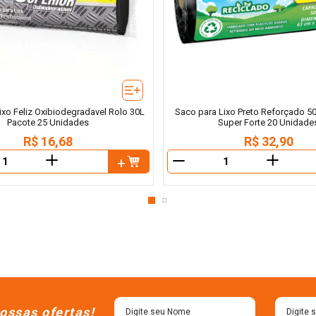
ixo Feliz Oxibiodegradavel Rolo 30L
Saco para Lixo Preto Reforçado 50
Pacote 25 Unidades
Super Forte 20 Unidade
R$
16
,
68
R$
32
,
90
＋
＋
－
ossas ofertas!