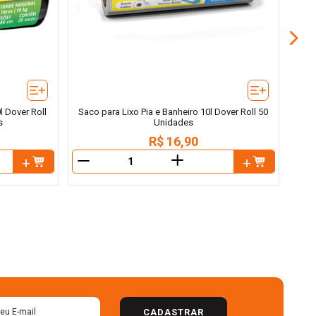
l Dover Roll
Saco para Lixo Pia e Banheiro 10l Dover Roll 50
s
Unidades
R$
16
,
90
＋
－
－
CADASTRAR