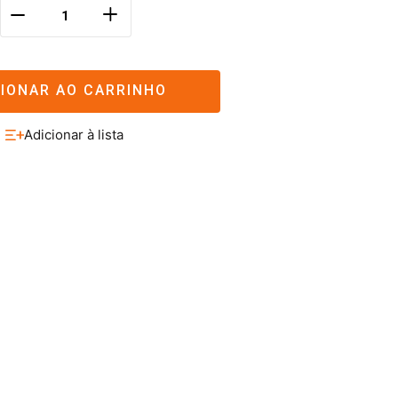
＋
－
CIONAR AO CARRINHO