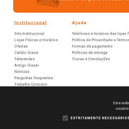
Institucional
Ajuda
Site Institucional
Telefones e horários das lojas f
Lojas Físicas e Horários
Política de Privacidade e Term
Ofertas
Formas de pagamento
Cartão Giassi
Políticas de entrega
Televendas
Trocas e Devoluções
Amigo Giassi
Notícias
Perguntas frequentes
Trabalhe Conosco
Identidade Visual
Este webs
PARA VER OS PREÇOS DA SUA REGIÃO, FAÇA 
usuário
TODOS OS PREÇOS E CONDIÇÕES COMERCIAIS DESTE SI
APLICAM ÀS LOJAS FÍSICAS. OS PREÇOS PARA AS VE
ESTRITAMENTE NECESSÁRIO