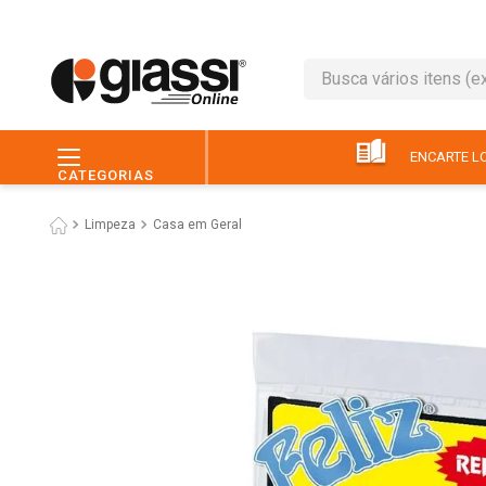
Busca vários itens (ex.: 
TERMOS MAIS BUSC
1
º
leite
ENCARTE LO
CATEGORIAS
2
º
café
Limpeza
Casa em Geral
3
º
queijo
4
º
papel higiênico
5
º
pão
6
º
chocolate
7
º
ovo
8
º
iogurte
9
º
macarrão