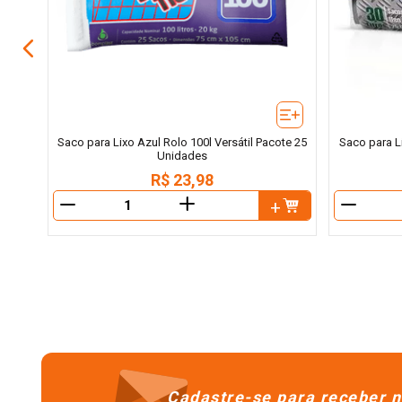
Saco para Lixo Azul Rolo 100l Versátil Pacote 25
Saco para L
Unidades
R$
23
,
98
＋
－
－
Cadastre-se para receber n