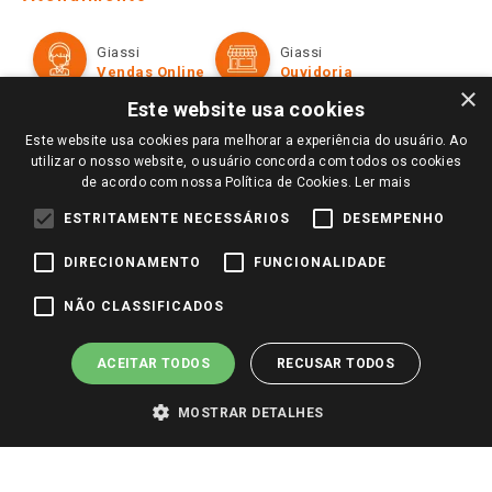
Política de Privacidade e Termos de Uso
Cartão Giassi
Formas de Pagamento
Giassi
Giassi
Televendas
Políticas de entrega
Vendas Online
Ouvidoria
Amigo Giassi
×
Trocas e Devoluções
Este website usa cookies
Notícias
Este website usa cookies para melhorar a experiência do usuário. Ao
Perguntas frequentes
Redes Sociais
utilizar o nosso website, o usuário concorda com todos os cookies
Trabalhe Conosco
de acordo com nossa Política de Cookies.
Ler mais
Identidade Visual
ESTRITAMENTE NECESSÁRIOS
DESEMPENHO
DIRECIONAMENTO
FUNCIONALIDADE
Pagamento e Segurança
NÃO CLASSIFICADOS
ACEITAR TODOS
RECUSAR TODOS
MOSTRAR DETALHES