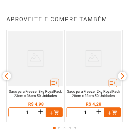
APROVEITE E COMPRE TAMBÉM
ck
F
m
Saco para Freezer 3kg RoyalPack
Saco para Freezer 2kg RoyalPack
23cm x 36cm 50 Unidades
20cm x 33cm 50 Unidades
R$
4
,
98
R$
4
,
28
＋
＋
－
－