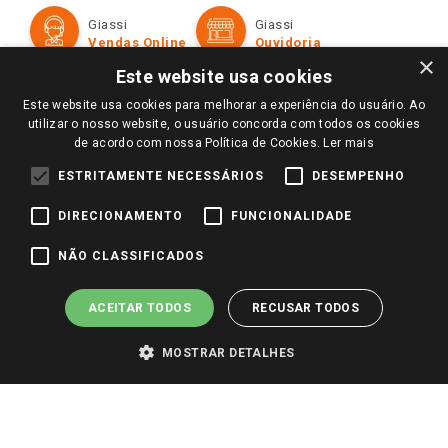
Formas de Pagamento
Giassi
Giassi
Televendas
Políticas de entrega
Vendas Online
Ouvidoria
Amigo Giassi
×
Trocas e Devoluções
Este website usa cookies
Notícias
Este website usa cookies para melhorar a experiência do usuário. Ao
Perguntas frequentes
Redes Sociais
utilizar o nosso website, o usuário concorda com todos os cookies
Trabalhe Conosco
de acordo com nossa Política de Cookies.
Ler mais
Identidade Visual
ESTRITAMENTE NECESSÁRIOS
DESEMPENHO
DIRECIONAMENTO
FUNCIONALIDADE
Pagamento e Segurança
NÃO CLASSIFICADOS
ACEITAR TODOS
RECUSAR TODOS
MOSTRAR DETALHES