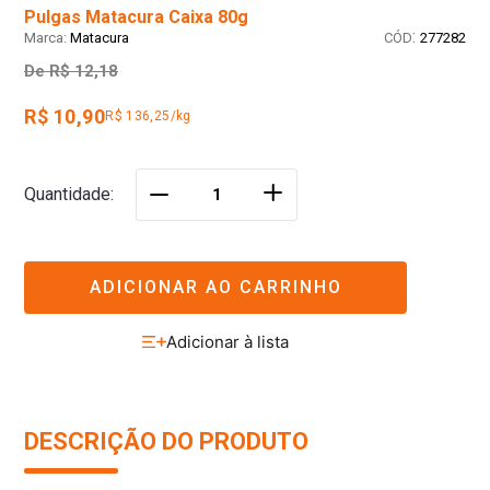
Pulgas Matacura Caixa 80g
:
Matacura
277282
De
R$ 12,18
R$ 10,90
R$ 136,25/kg
＋
Quantidade
－
ADICIONAR AO CARRINHO
DESCRIÇÃO DO PRODUTO