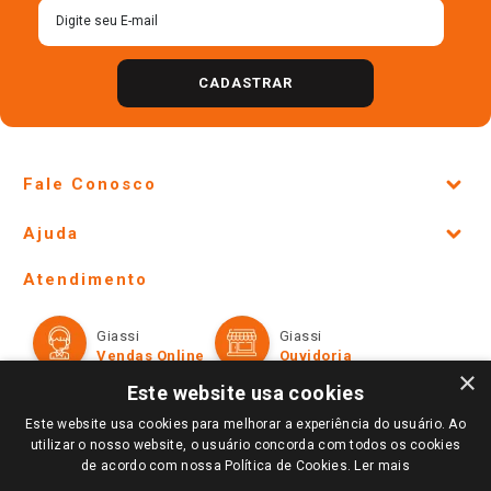
CADASTRAR
Fale Conosco
Site Institucional
Ajuda
Lojas Físicas e Horários
Telefones e horários das lojas físicas
Ofertas
Atendimento
Política de Privacidade e Termos de Uso
Cartão Giassi
Formas de Pagamento
Giassi
Giassi
Televendas
Políticas de entrega
Vendas Online
Ouvidoria
Amigo Giassi
×
Trocas e Devoluções
Este website usa cookies
Notícias
Este website usa cookies para melhorar a experiência do usuário. Ao
Perguntas frequentes
Redes Sociais
utilizar o nosso website, o usuário concorda com todos os cookies
Trabalhe Conosco
de acordo com nossa Política de Cookies.
Ler mais
Identidade Visual