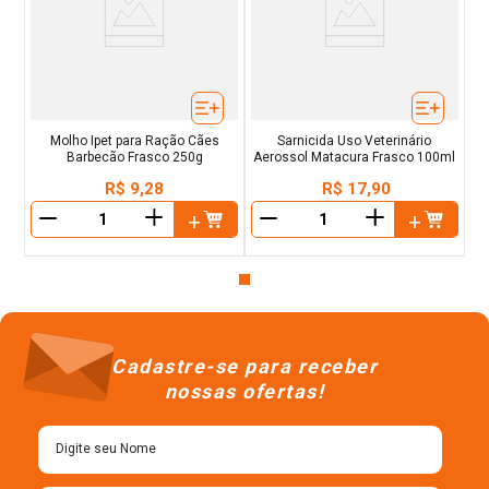
Molho Ipet para Ração Cães
Sarnicida Uso Veterinário
Barbecão Frasco 250g
Aerossol Matacura Frasco 100ml
R$
9
,
28
R$
17
,
90
＋
＋
－
－
Cadastre-se para receber
nossas ofertas!