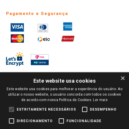
Pagamento e Segurança
×
Este website usa cookies
Este website usa cookies para melhorar a experiência do usuário. Ao
PARA VER OS PREÇOS DA SUA REGIÃO, FAÇA LOGIN E SELECIONE A LOJA DE
utilizar o nosso website, o usuário concorda com todos os cookies
SUA PREFERÊNCIA. SOMENTE APÓS O LOGIN, OS PREÇOS DA SUA REGIÃO OU
de acordo com nossa Política de Cookies.
Ler mais
LOJA SERÃO CARREGADOS.
TODOS OS PREÇOS E CONDIÇÕES COMERCIAIS DESTE SITE SÃO VÁLIDOS APENAS
ESTRITAMENTE NECESSÁRIOS
DESEMPENHO
PARA COMPRAS REALIZADAS NO GIASSI.COM.BR E NA LOJA SELECIONADA
APÓS O LOGIN, E NÃO NECESSARIAMENTE SE APLICAM ÀS LOJAS FÍSICAS. OS
DIRECIONAMENTO
FUNCIONALIDADE
PREÇOS PARA AS VENDAS ONLINE DIVULGADOS NO SITE PREVALECEM ANTE
OS DEMAIS EVENTUALMENTE ANUNCIADOS EM OUTROS MEIOS DE