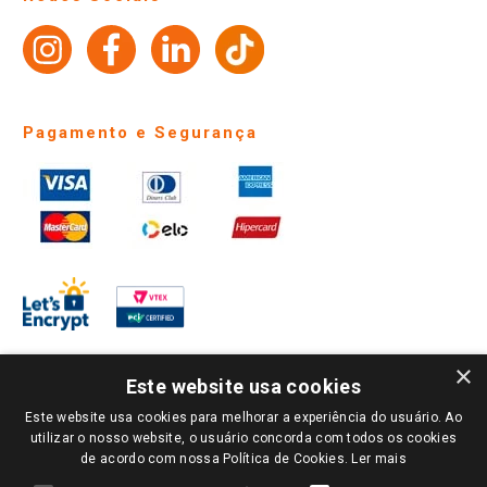
Trabalhe Conosco
Identidade Visual
Pagamento e Segurança
×
Este website usa cookies
Este website usa cookies para melhorar a experiência do usuário. Ao
PARA VER OS PREÇOS DA SUA REGIÃO, FAÇA LOGIN E SELECIONE A LOJA DE
utilizar o nosso website, o usuário concorda com todos os cookies
SUA PREFERÊNCIA. SOMENTE APÓS O LOGIN, OS PREÇOS DA SUA REGIÃO OU
de acordo com nossa Política de Cookies.
Ler mais
LOJA SERÃO CARREGADOS.
TODOS OS PREÇOS E CONDIÇÕES COMERCIAIS DESTE SITE SÃO VÁLIDOS APENAS