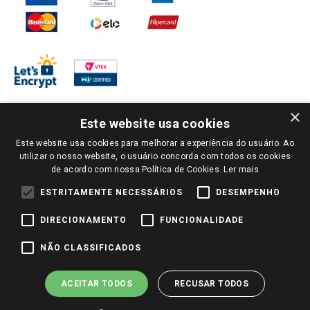
×
Este website usa cookies
Este website usa cookies para melhorar a experiência do usuário. Ao
PARA VER OS PREÇOS DA SUA REGIÃO, FAÇA LOGIN E SELECIONE A LOJA DE
utilizar o nosso website, o usuário concorda com todos os cookies
SUA PREFERÊNCIA. SOMENTE APÓS O LOGIN, OS PREÇOS DA SUA REGIÃO OU
de acordo com nossa Política de Cookies.
Ler mais
LOJA SERÃO CARREGADOS.
TODOS OS PREÇOS E CONDIÇÕES COMERCIAIS DESTE SITE SÃO VÁLIDOS APENAS
ESTRITAMENTE NECESSÁRIOS
DESEMPENHO
PARA COMPRAS REALIZADAS NO GIASSI.COM.BR E NA LOJA SELECIONADA
APÓS O LOGIN, E NÃO NECESSARIAMENTE SE APLICAM ÀS LOJAS FÍSICAS. OS
DIRECIONAMENTO
FUNCIONALIDADE
PREÇOS PARA AS VENDAS ONLINE DIVULGADOS NO SITE PREVALECEM ANTE
OS DEMAIS EVENTUALMENTE ANUNCIADOS EM OUTROS MEIOS DE
COMUNICAÇÃO E SITES DE BUSCAS.
NÃO CLASSIFICADOS
2022 COPYRIGHT - GIASSI SUPERMERCADOS. TODOS OS DIREITOS RESERVADOS.
ACEITAR TODOS
RECUSAR TODOS