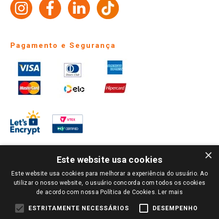
Identidade Visual
Pagamento e Segurança
×
Este website usa cookies
Este website usa cookies para melhorar a experiência do usuário. Ao
PARA VER OS PREÇOS DA SUA REGIÃO, FAÇA LOGIN E SELECIONE A LOJA DE
utilizar o nosso website, o usuário concorda com todos os cookies
SUA PREFERÊNCIA. SOMENTE APÓS O LOGIN, OS PREÇOS DA SUA REGIÃO OU
de acordo com nossa Política de Cookies.
Ler mais
LOJA SERÃO CARREGADOS.
TODOS OS PREÇOS E CONDIÇÕES COMERCIAIS DESTE SITE SÃO VÁLIDOS APENAS
ESTRITAMENTE NECESSÁRIOS
DESEMPENHO
PARA COMPRAS REALIZADAS NO GIASSI.COM.BR E NA LOJA SELECIONADA