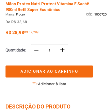
Mãos Protex Nutri Protect Vitamina E Sachê
900ml Refil Super Econômico
:
Protex
1006720
De
R$ 33,68
R$ 28,98
R$ 32,20/l
＋
Quantidade
－
ADICIONAR AO CARRINHO
DESCRIÇÃO DO PRODUTO