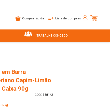
Compra rápida
Lista de compras
TRABALHE CONOSCO
 em Barra
eriano Capim-Limão
 Caixa 90g
:
358142
,33/kg