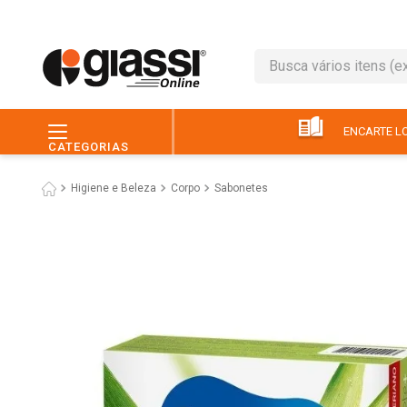
Busca vários itens (ex.: 
TERMOS MAIS BUSC
1
º
café
ENCARTE LO
CATEGORIAS
2
º
leite
Higiene e Beleza
Corpo
Sabonetes
3
º
queijo
4
º
papel higiênico
5
º
chocolate
6
º
macarrão
7
º
arroz
8
º
pão
9
º
ovo