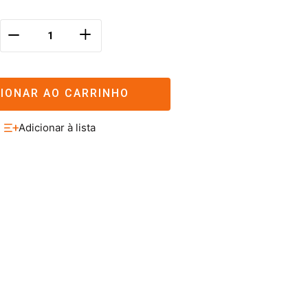
＋
－
CIONAR AO CARRINHO