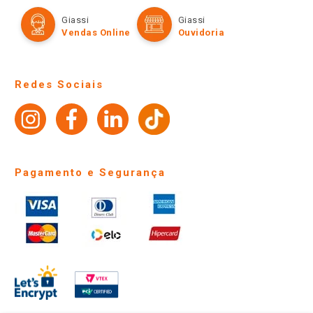
Cartão Giassi
Formas de Pagamento
Giassi
Giassi
Televendas
Políticas de entrega
Vendas Online
Ouvidoria
Amigo Giassi
Trocas e Devoluções
Notícias
Perguntas frequentes
Redes Sociais
Trabalhe Conosco
Identidade Visual
Pagamento e Segurança