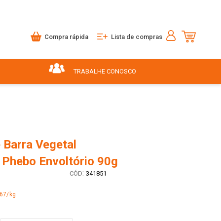
Compra rápida
Lista de compras
TRABALHE CONOSCO
 Barra Vegetal
 Phebo Envoltório 90g
:
341851
,67/kg