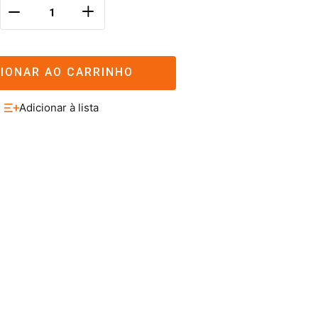
＋
－
CIONAR AO CARRINHO