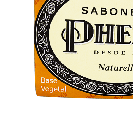
10
º
arroz