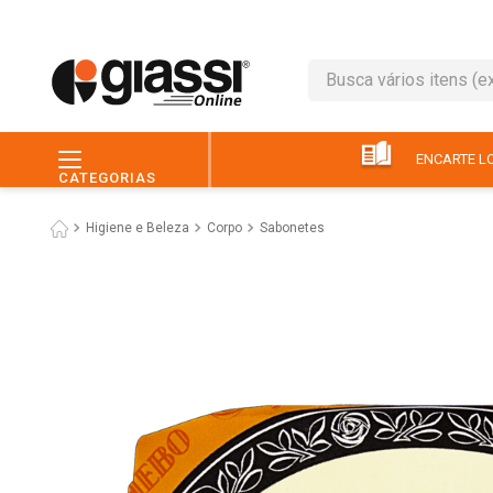
Busca vários itens (ex.: 
TERMOS MAIS BUSC
1
º
leite
ENCARTE LO
CATEGORIAS
2
º
café
Higiene e Beleza
Corpo
Sabonetes
3
º
queijo
4
º
papel higiênico
5
º
chocolate
6
º
pão
7
º
macarrão
8
º
iogurte
9
º
ovo