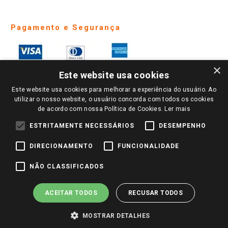
Pagamento e Segurança
×
Este website usa cookies
Este website usa cookies para melhorar a experiência do usuário. Ao
utilizar o nosso website, o usuário concorda com todos os cookies
de acordo com nossa Política de Cookies.
Ler mais
ESTRITAMENTE NECESSÁRIOS
DESEMPENHO
DIRECIONAMENTO
FUNCIONALIDADE
PARA VER OS PREÇOS DA SUA REGIÃO, FAÇA LOGIN E SELECIONE A LOJA DE
NÃO CLASSIFICADOS
SUA PREFERÊNCIA. SOMENTE APÓS O LOGIN, OS PREÇOS DA SUA REGIÃO OU
LOJA SERÃO CARREGADOS.
TODOS OS PREÇOS E CONDIÇÕES COMERCIAIS DESTE SITE SÃO VÁLIDOS APENAS
ACEITAR TODOS
RECUSAR TODOS
PARA COMPRAS REALIZADAS NO GIASSI.COM.BR E NA LOJA SELECIONADA
APÓS O LOGIN, E NÃO NECESSARIAMENTE SE APLICAM ÀS LOJAS FÍSICAS. OS
MOSTRAR DETALHES
PREÇOS PARA AS VENDAS ONLINE DIVULGADOS NO SITE PREVALECEM ANTE
OS DEMAIS EVENTUALMENTE ANUNCIADOS EM OUTROS MEIOS DE