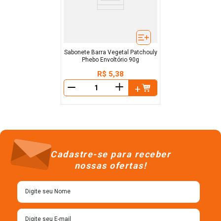
Sabonete Barra Vegetal Patchouly
Phebo Envoltório 90g
R$
5
,
38
＋
－
Cadastre-se para receber
nossas ofertas!